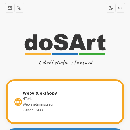
CZ
tvůrčí studio s fantazií
Weby & e-shopy
HTML
Web s administrací
E-shop · SEO