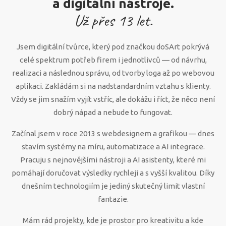
a digitální nástroje.
Už přes
13
let.
Jsem digitální tvůrce, který pod značkou doSArt pokrývá
celé spektrum potřeb firem i jednotlivců — od návrhu,
realizaci a následnou správu, od tvorby loga až po webovou
aplikaci. Zakládám si na nadstandardním vztahu s klienty.
Vždy se jim snažím vyjít vstříc, ale dokážu i říct, že něco není
dobrý nápad a nebude to fungovat.
Začínal jsem v roce 2013 s webdesignem a grafikou — dnes
stavím systémy na míru, automatizace a AI integrace.
Pracuju s nejnovějšími nástroji a AI asistenty, které mi
pomáhají doručovat výsledky rychleji a s vyšší kvalitou. Díky
dnešním technologiím je jediný skutečný limit vlastní
fantazie.
Mám rád projekty, kde je prostor pro kreativitu a kde