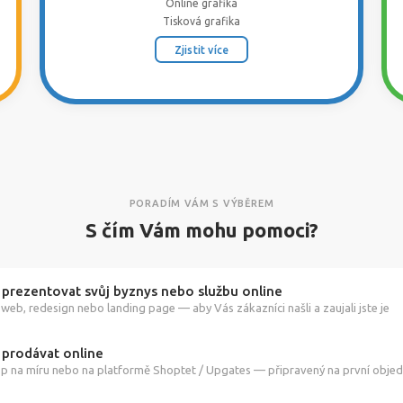
Online grafika
Tisková grafika
Zjistit více
PORADÍM VÁM S VÝBĚREM
S čím Vám mohu pomoci?
 prezentovat svůj byznys nebo službu online
web, redesign nebo landing page — aby Vás zákazníci našli a zaujali jste je
 prodávat online
p na míru nebo na platformě Shoptet / Upgates — připravený na první obje