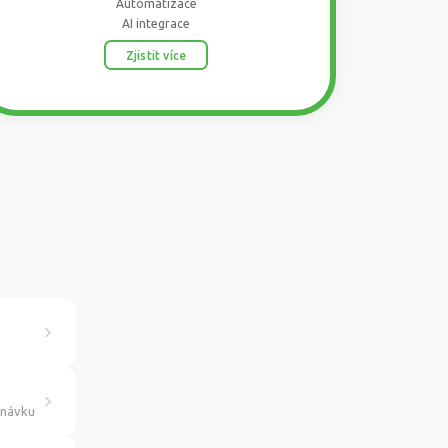
Automatizace
AI integrace
Zjistit více
dnávku