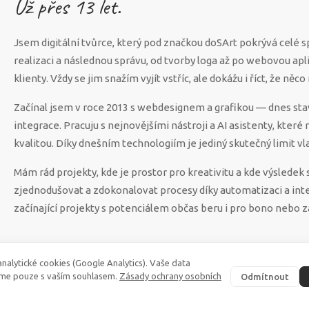
Už přes
13
let.
Jsem digitální tvůrce, který pod značkou doSArt pokrývá celé 
realizaci a následnou správu, od tvorby loga až po webovou apl
klienty. Vždy se jim snažím vyjít vstříc, ale dokážu i říct, že n
Začínal jsem v roce 2013 s webdesignem a grafikou — dnes sta
integrace. Pracuju s nejnovějšími nástroji a AI asistenty, které
kvalitou. Díky dnešním technologiím je jediný skutečný limit vla
Mám rád projekty, kde je prostor pro kreativitu a kde výsled
zjednodušovat a zdokonalovat procesy díky automatizaci a int
začínající projekty s potenciálem občas beru i pro bono nebo z
nalytické cookies (Google Analytics). Vaše data
me pouze s vaším souhlasem.
Zásady ochrany osobních
Odmítnout
©
2026
·
doSArt