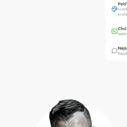
Potř
Grafi
profe
Chci
Webov
Nejs
Napiš