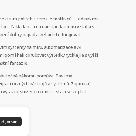
spektrum potřeb firem i jednotlivců — od návrhu,
ikaci. Zakládám si na nadstandardním vztahu s
ěco není dobrý nápad a nebude to fungovat.
vím systémy na míru, automatizace a AI
 mi pomáhají doručovat výsledky rychleji a s vyšší
stní fantazie.
ek skutečně někomu pomůže. Baví mě
egraci různých nástrojů a systémů. Zajímavé
a výrazně sníženou cenu — stačí se zeptat.
Přijmout