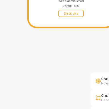
Web s administrací
E-shop · SEO
Zjistit více
Chci
Nový 
Chci
E-sho