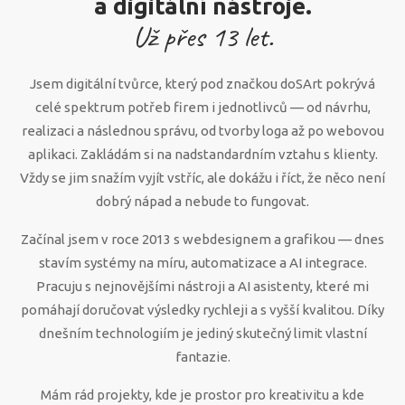
a digitální nástroje.
Už přes
13
let.
Jsem digitální tvůrce, který pod značkou doSArt pokrývá
celé spektrum potřeb firem i jednotlivců — od návrhu,
realizaci a následnou správu, od tvorby loga až po webovou
aplikaci. Zakládám si na nadstandardním vztahu s klienty.
Vždy se jim snažím vyjít vstříc, ale dokážu i říct, že něco není
dobrý nápad a nebude to fungovat.
Začínal jsem v roce 2013 s webdesignem a grafikou — dnes
stavím systémy na míru, automatizace a AI integrace.
Pracuju s nejnovějšími nástroji a AI asistenty, které mi
pomáhají doručovat výsledky rychleji a s vyšší kvalitou. Díky
dnešním technologiím je jediný skutečný limit vlastní
fantazie.
Mám rád projekty, kde je prostor pro kreativitu a kde