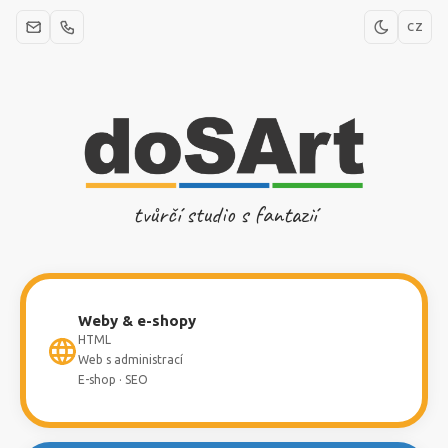
CZ
tvůrčí studio s fantazií
Weby & e-shopy
HTML
Web s administrací
E-shop · SEO