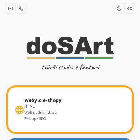
CZ
tvůrčí studio s fantazií
Weby & e-shopy
HTML
Web s administrací
E-shop · SEO