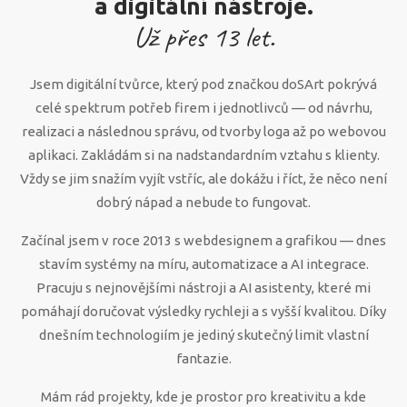
a digitální nástroje.
Už přes
13
let.
Jsem digitální tvůrce, který pod značkou doSArt pokrývá
celé spektrum potřeb firem i jednotlivců — od návrhu,
realizaci a následnou správu, od tvorby loga až po webovou
aplikaci. Zakládám si na nadstandardním vztahu s klienty.
Vždy se jim snažím vyjít vstříc, ale dokážu i říct, že něco není
dobrý nápad a nebude to fungovat.
Začínal jsem v roce 2013 s webdesignem a grafikou — dnes
stavím systémy na míru, automatizace a AI integrace.
Pracuju s nejnovějšími nástroji a AI asistenty, které mi
pomáhají doručovat výsledky rychleji a s vyšší kvalitou. Díky
dnešním technologiím je jediný skutečný limit vlastní
fantazie.
Mám rád projekty, kde je prostor pro kreativitu a kde