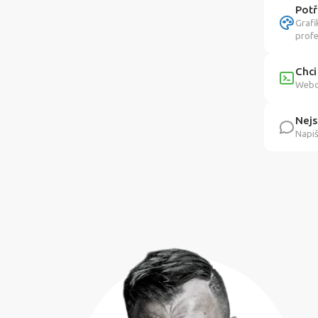
Potř
Grafi
profe
Chci
Webov
Nejs
Napiš