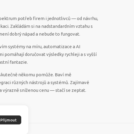
spektrum potřeb firem i jednotlivců — od návrhu,
ikaci. Zakládám si na nadstandardním vztahu s
ěco není dobrý nápad a nebude to fungovat.
vím systémy na míru, automatizace a AI
 mi pomáhají doručovat výsledky rychleji a s vyšší
stní fantazie.
ek skutečně někomu pomůže. Baví mě
egraci různých nástrojů a systémů. Zajímavé
a výrazně sníženou cenu — stačí se zeptat.
Přijmout