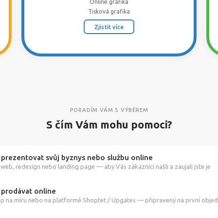
Online grafika
Tisková grafika
Zjistit více
PORADÍM VÁM S VÝBĚREM
S čím Vám mohu pomoci?
 prezentovat svůj byznys nebo službu online
web, redesign nebo landing page — aby Vás zákazníci našli a zaujali jste je
 prodávat online
p na míru nebo na platformě Shoptet / Upgates — připravený na první obje