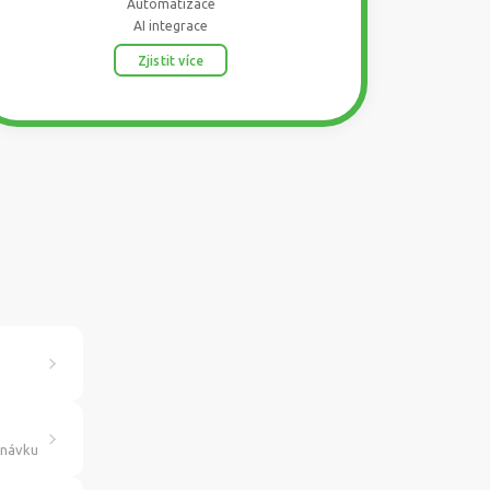
Automatizace
AI integrace
Zjistit více
dnávku