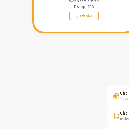
Web s administrací
E-shop · SEO
Zjistit více
Chci
Nový 
Chci
E-sho