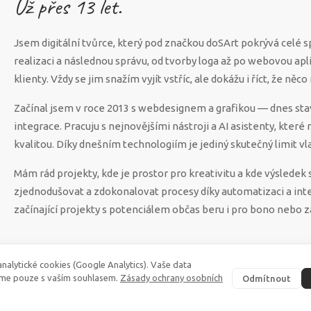
Už přes
13
let.
Jsem digitální tvůrce, který pod značkou doSArt pokrývá celé 
realizaci a následnou správu, od tvorby loga až po webovou apl
klienty. Vždy se jim snažím vyjít vstříc, ale dokážu i říct, že n
Začínal jsem v roce 2013 s webdesignem a grafikou — dnes sta
integrace. Pracuju s nejnovějšími nástroji a AI asistenty, které
kvalitou. Díky dnešním technologiím je jediný skutečný limit vla
Mám rád projekty, kde je prostor pro kreativitu a kde výsled
zjednodušovat a zdokonalovat procesy díky automatizaci a int
začínající projekty s potenciálem občas beru i pro bono nebo z
nalytické cookies (Google Analytics). Vaše data
me pouze s vaším souhlasem.
Zásady ochrany osobních
Odmítnout
©
2026
·
doSArt