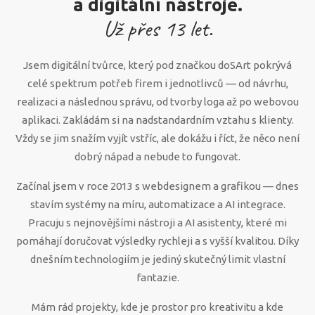
a digitální nástroje.
Už přes
13
let.
Jsem digitální tvůrce, který pod značkou doSArt pokrývá
celé spektrum potřeb firem i jednotlivců — od návrhu,
realizaci a následnou správu, od tvorby loga až po webovou
aplikaci. Zakládám si na nadstandardním vztahu s klienty.
Vždy se jim snažím vyjít vstříc, ale dokážu i říct, že něco není
dobrý nápad a nebude to fungovat.
Začínal jsem v roce 2013 s webdesignem a grafikou — dnes
stavím systémy na míru, automatizace a AI integrace.
Pracuju s nejnovějšími nástroji a AI asistenty, které mi
pomáhají doručovat výsledky rychleji a s vyšší kvalitou. Díky
dnešním technologiím je jediný skutečný limit vlastní
fantazie.
Mám rád projekty, kde je prostor pro kreativitu a kde