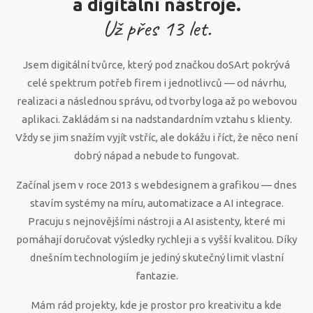
a digitální nástroje.
Už přes
13
let.
Jsem digitální tvůrce, který pod značkou doSArt pokrývá
celé spektrum potřeb firem i jednotlivců — od návrhu,
realizaci a následnou správu, od tvorby loga až po webovou
aplikaci. Zakládám si na nadstandardním vztahu s klienty.
Vždy se jim snažím vyjít vstříc, ale dokážu i říct, že něco není
dobrý nápad a nebude to fungovat.
Začínal jsem v roce 2013 s webdesignem a grafikou — dnes
stavím systémy na míru, automatizace a AI integrace.
Pracuju s nejnovějšími nástroji a AI asistenty, které mi
pomáhají doručovat výsledky rychleji a s vyšší kvalitou. Díky
dnešním technologiím je jediný skutečný limit vlastní
fantazie.
Mám rád projekty, kde je prostor pro kreativitu a kde