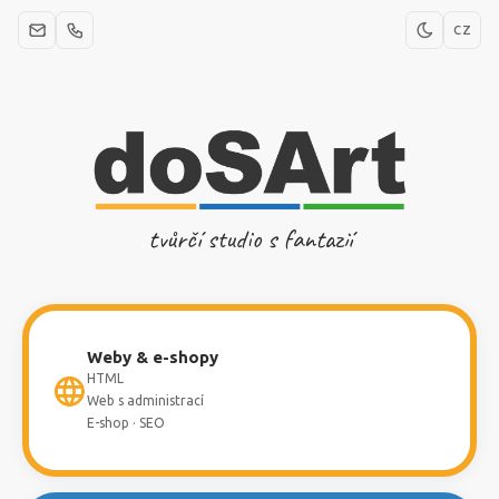
CZ
tvůrčí studio s fantazií
Weby & e-shopy
HTML
Web s administrací
E-shop · SEO