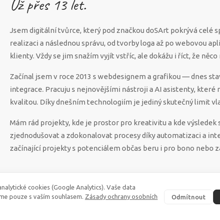
Už přes
13
let.
Jsem digitální tvůrce, který pod značkou doSArt pokrývá celé 
realizaci a následnou správu, od tvorby loga až po webovou apl
klienty. Vždy se jim snažím vyjít vstříc, ale dokážu i říct, že n
Začínal jsem v roce 2013 s webdesignem a grafikou — dnes sta
integrace. Pracuju s nejnovějšími nástroji a AI asistenty, které
kvalitou. Díky dnešním technologiím je jediný skutečný limit vla
Mám rád projekty, kde je prostor pro kreativitu a kde výsled
zjednodušovat a zdokonalovat procesy díky automatizaci a int
začínající projekty s potenciálem občas beru i pro bono nebo z
nalytické cookies (Google Analytics). Vaše data
me pouze s vaším souhlasem.
Zásady ochrany osobních
Odmítnout
©
2026
·
doSArt