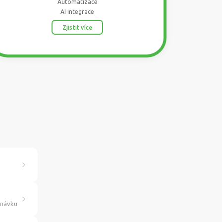
Automatizace
AI integrace
Zjistit více
dnávku