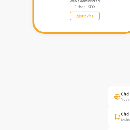
Web s administrací
E-shop · SEO
Zjistit více
Chci
Nový 
Chci
E-sho