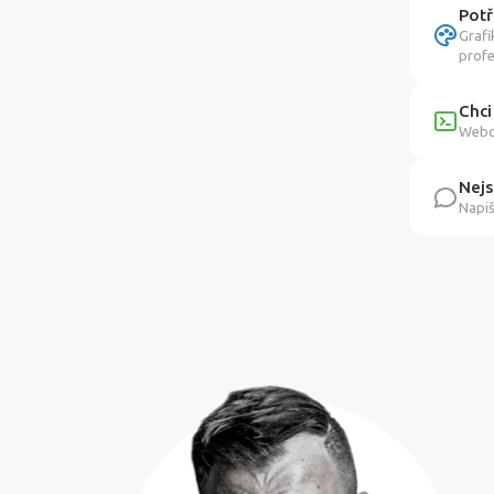
Potř
Grafi
profe
Chci
Webov
Nejs
Napiš