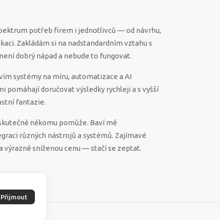
spektrum potřeb firem i jednotlivců — od návrhu,
ikaci. Zakládám si na nadstandardním vztahu s
ěco není dobrý nápad a nebude to fungovat.
vím systémy na míru, automatizace a AI
 mi pomáhají doručovat výsledky rychleji a s vyšší
stní fantazie.
ek skutečně někomu pomůže. Baví mě
egraci různých nástrojů a systémů. Zajímavé
a výrazně sníženou cenu — stačí se zeptat.
Přijmout