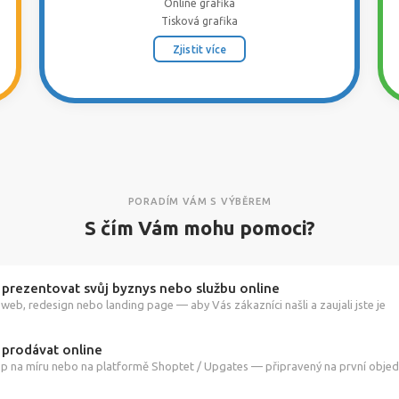
Online grafika
Tisková grafika
Zjistit více
PORADÍM VÁM S VÝBĚREM
S čím Vám mohu pomoci?
 prezentovat svůj byznys nebo službu online
web, redesign nebo landing page — aby Vás zákazníci našli a zaujali jste je
 prodávat online
p na míru nebo na platformě Shoptet / Upgates — připravený na první obje