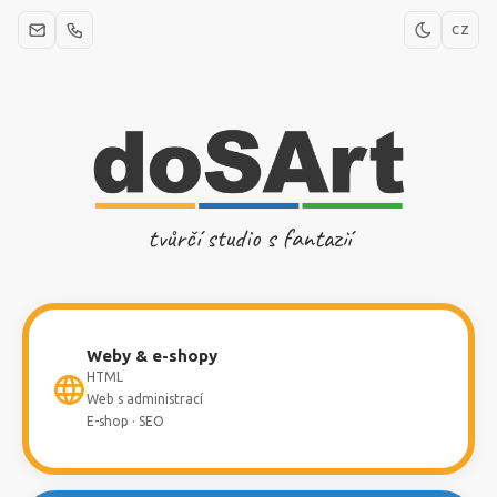
CZ
tvůrčí studio s fantazií
Weby & e-shopy
HTML
Web s administrací
E-shop · SEO