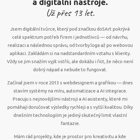
a digitální nástroje.
Už přes
13
let.
Jsem digitální tvůrce, který pod značkou doSArt pokrývá
celé spektrum potřeb firem i jednotlivců — od návrhu,
realizaci a následnou správu, od tvorby loga až po webovou
aplikaci. Zakládám si na nadstandardním vztahu s klienty.
Vždy se jim snažím vyjít vstříc, ale dokážu i říct, že něco není
dobrý nápad a nebude to fungovat.
Začínal jsem v roce 2013 s webdesignem a grafikou — dnes
stavím systémy na míru, automatizace a AI integrace.
Pracuju s nejnovějšími nástroji a AI asistenty, které mi
pomáhají doručovat výsledky rychleji a s vyšší kvalitou. Díky
dnešním technologiím je jediný skutečný limit vlastní
fantazie.
Mám rád projekty, kde je prostor pro kreativitu a kde