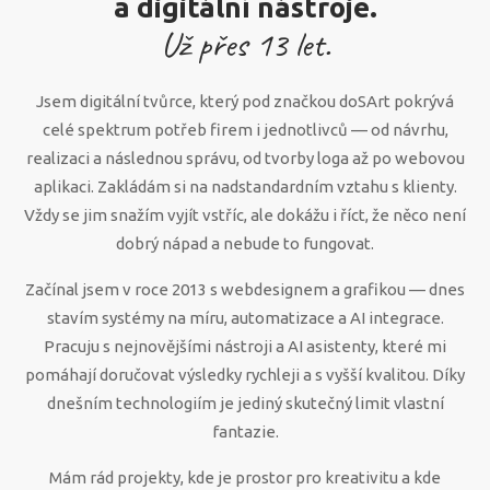
a digitální nástroje.
Už přes
13
let.
Jsem digitální tvůrce, který pod značkou doSArt pokrývá
celé spektrum potřeb firem i jednotlivců — od návrhu,
realizaci a následnou správu, od tvorby loga až po webovou
aplikaci. Zakládám si na nadstandardním vztahu s klienty.
Vždy se jim snažím vyjít vstříc, ale dokážu i říct, že něco není
dobrý nápad a nebude to fungovat.
Začínal jsem v roce 2013 s webdesignem a grafikou — dnes
stavím systémy na míru, automatizace a AI integrace.
Pracuju s nejnovějšími nástroji a AI asistenty, které mi
pomáhají doručovat výsledky rychleji a s vyšší kvalitou. Díky
dnešním technologiím je jediný skutečný limit vlastní
fantazie.
Mám rád projekty, kde je prostor pro kreativitu a kde