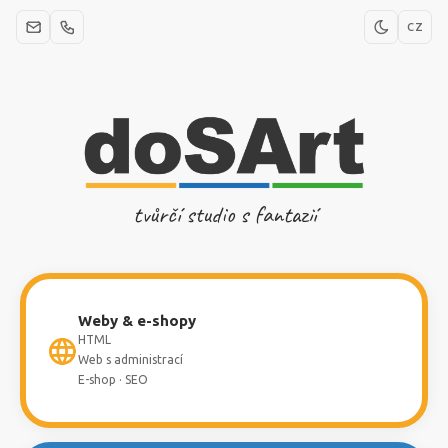
CZ
tvůrčí studio s fantazií
Weby & e-shopy
HTML
Web s administrací
E-shop · SEO