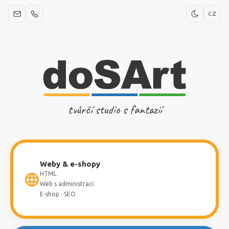
CZ
tvůrčí studio s fantazií
Weby & e-shopy
HTML
Web s administrací
E-shop · SEO