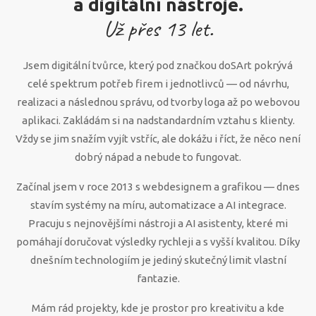
a digitální nástroje.
Už přes
13
let.
Jsem digitální tvůrce, který pod značkou doSArt pokrývá
celé spektrum potřeb firem i jednotlivců — od návrhu,
realizaci a následnou správu, od tvorby loga až po webovou
aplikaci. Zakládám si na nadstandardním vztahu s klienty.
Vždy se jim snažím vyjít vstříc, ale dokážu i říct, že něco není
dobrý nápad a nebude to fungovat.
Začínal jsem v roce 2013 s webdesignem a grafikou — dnes
stavím systémy na míru, automatizace a AI integrace.
Pracuju s nejnovějšími nástroji a AI asistenty, které mi
pomáhají doručovat výsledky rychleji a s vyšší kvalitou. Díky
dnešním technologiím je jediný skutečný limit vlastní
fantazie.
Mám rád projekty, kde je prostor pro kreativitu a kde