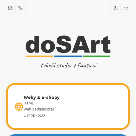
CZ
tvůrčí studio s fantazií
Weby & e-shopy
HTML
Web s administrací
E-shop · SEO