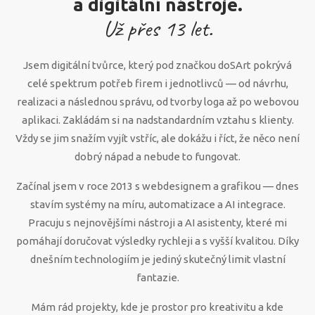
a digitální nástroje.
Už přes
13
let.
Jsem digitální tvůrce, který pod značkou doSArt pokrývá
celé spektrum potřeb firem i jednotlivců — od návrhu,
realizaci a následnou správu, od tvorby loga až po webovou
aplikaci. Zakládám si na nadstandardním vztahu s klienty.
Vždy se jim snažím vyjít vstříc, ale dokážu i říct, že něco není
dobrý nápad a nebude to fungovat.
Začínal jsem v roce 2013 s webdesignem a grafikou — dnes
stavím systémy na míru, automatizace a AI integrace.
Pracuju s nejnovějšími nástroji a AI asistenty, které mi
pomáhají doručovat výsledky rychleji a s vyšší kvalitou. Díky
dnešním technologiím je jediný skutečný limit vlastní
fantazie.
Mám rád projekty, kde je prostor pro kreativitu a kde