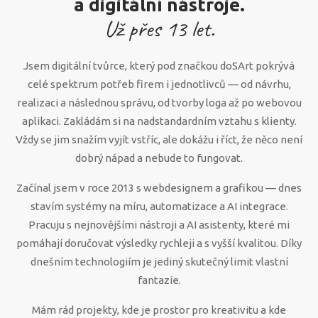
a digitální nástroje.
Už přes
13
let.
Jsem digitální tvůrce, který pod značkou doSArt pokrývá
celé spektrum potřeb firem i jednotlivců — od návrhu,
realizaci a následnou správu, od tvorby loga až po webovou
aplikaci. Zakládám si na nadstandardním vztahu s klienty.
Vždy se jim snažím vyjít vstříc, ale dokážu i říct, že něco není
dobrý nápad a nebude to fungovat.
Začínal jsem v roce 2013 s webdesignem a grafikou — dnes
stavím systémy na míru, automatizace a AI integrace.
Pracuju s nejnovějšími nástroji a AI asistenty, které mi
pomáhají doručovat výsledky rychleji a s vyšší kvalitou. Díky
dnešním technologiím je jediný skutečný limit vlastní
fantazie.
Mám rád projekty, kde je prostor pro kreativitu a kde