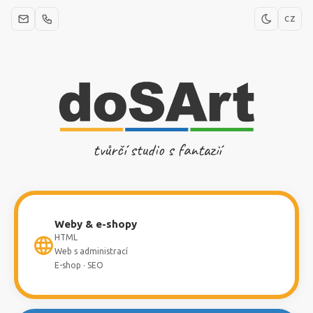
CZ
tvůrčí studio s fantazií
Weby & e-shopy
HTML
Web s administrací
E-shop · SEO