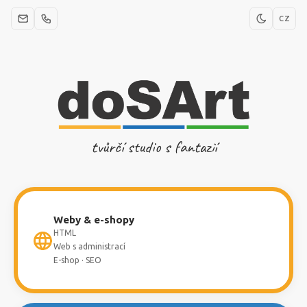
CZ
tvůrčí studio s fantazií
Weby & e-shopy
HTML
Web s administrací
E-shop · SEO