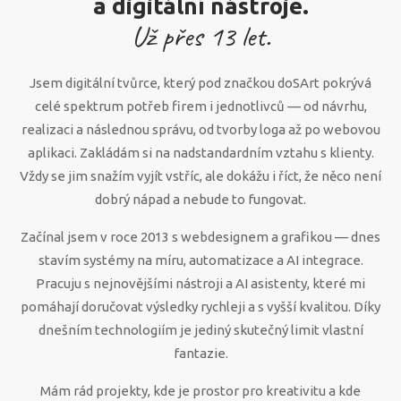
a digitální nástroje.
Už přes
13
let.
Jsem digitální tvůrce, který pod značkou doSArt pokrývá
celé spektrum potřeb firem i jednotlivců — od návrhu,
realizaci a následnou správu, od tvorby loga až po webovou
aplikaci. Zakládám si na nadstandardním vztahu s klienty.
Vždy se jim snažím vyjít vstříc, ale dokážu i říct, že něco není
dobrý nápad a nebude to fungovat.
Začínal jsem v roce 2013 s webdesignem a grafikou — dnes
stavím systémy na míru, automatizace a AI integrace.
Pracuju s nejnovějšími nástroji a AI asistenty, které mi
pomáhají doručovat výsledky rychleji a s vyšší kvalitou. Díky
dnešním technologiím je jediný skutečný limit vlastní
fantazie.
Mám rád projekty, kde je prostor pro kreativitu a kde