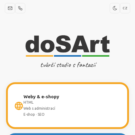
CZ
tvůrčí studio s fantazií
Weby & e-shopy
HTML
Web s administrací
E-shop · SEO