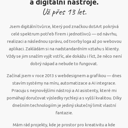
a digitální nástroje.
Už přes
13
let.
Jsem digitální tvůrce, který pod značkou doSArt pokrývá
celé spektrum potřeb firem i jednotlivců — od návrhu,
realizaci a následnou správu, od tvorby loga až po webovou
aplikaci. Zakládám si na nadstandardním vztahu s klienty.
Vždy se jim snažím vyjít vstříc, ale dokážu i říct, že něco není
dobrý nápad a nebude to fungovat.
Začínal jsem v roce 2013 s webdesignem a grafikou — dnes
stavím systémy na míru, automatizace a AI integrace.
Pracuju s nejnovějšími nástroji a AI asistenty, které mi
pomáhají doručovat výsledky rychleji a s vyšší kvalitou. Díky
dnešním technologiím je jediný skutečný limit vlastní
fantazie.
Mám rád projekty, kde je prostor pro kreativitu a kde