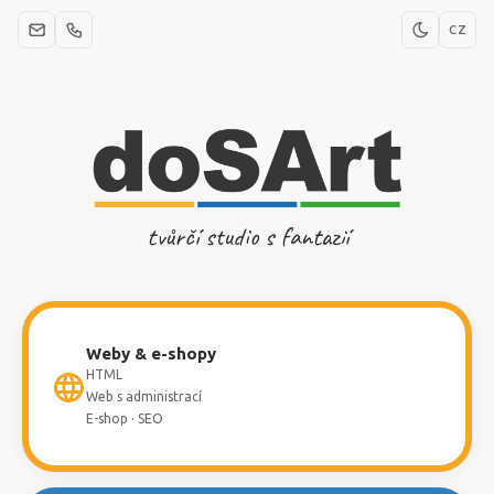
CZ
tvůrčí studio s fantazií
Weby & e-shopy
HTML
Web s administrací
E-shop · SEO