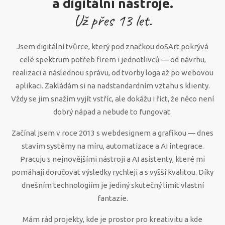
a digitální nástroje.
Už přes
13
let.
Jsem digitální tvůrce, který pod značkou doSArt pokrývá
celé spektrum potřeb firem i jednotlivců — od návrhu,
realizaci a následnou správu, od tvorby loga až po webovou
aplikaci. Zakládám si na nadstandardním vztahu s klienty.
Vždy se jim snažím vyjít vstříc, ale dokážu i říct, že něco není
dobrý nápad a nebude to fungovat.
Začínal jsem v roce 2013 s webdesignem a grafikou — dnes
stavím systémy na míru, automatizace a AI integrace.
Pracuju s nejnovějšími nástroji a AI asistenty, které mi
pomáhají doručovat výsledky rychleji a s vyšší kvalitou. Díky
dnešním technologiím je jediný skutečný limit vlastní
fantazie.
Mám rád projekty, kde je prostor pro kreativitu a kde