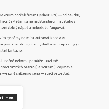
spektrum potřeb firem i jednotlivců — od návrhu,
ikaci. Zakládám si na nadstandardním vztahu s
ěco není dobrý nápad a nebude to fungovat.
vím systémy na míru, automatizace a AI
 mi pomáhají doručovat výsledky rychleji a s vyšší
stní fantazie.
ek skutečně někomu pomůže. Baví mě
egraci různých nástrojů a systémů. Zajímavé
a výrazně sníženou cenu — stačí se zeptat.
Přijmout