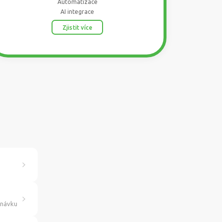
Automatizace
AI integrace
Zjistit více
dnávku