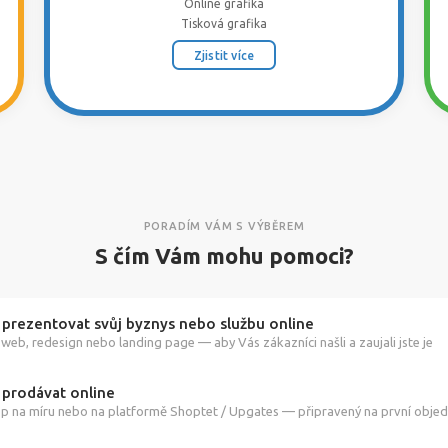
Online grafika
Tisková grafika
Zjistit více
PORADÍM VÁM S VÝBĚREM
S čím Vám mohu pomoci?
 prezentovat svůj byznys nebo službu online
web, redesign nebo landing page — aby Vás zákazníci našli a zaujali jste je
 prodávat online
p na míru nebo na platformě Shoptet / Upgates — připravený na první obje