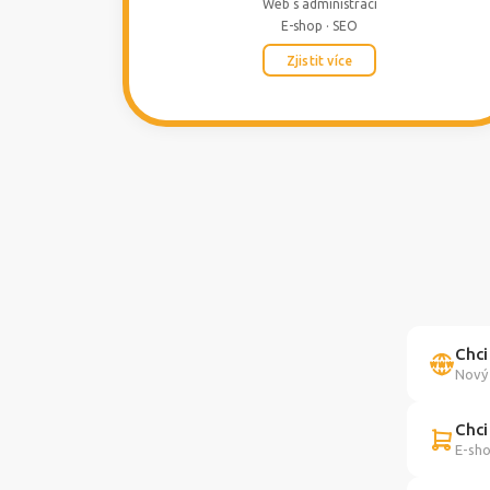
Web s administrací
E-shop · SEO
Zjistit více
Chci
Nový 
Chci
E-sho