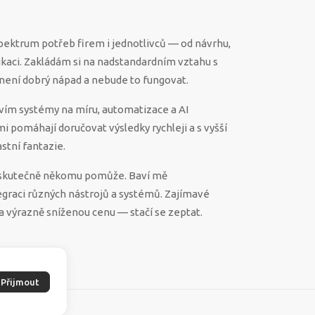
spektrum potřeb firem i jednotlivců — od návrhu,
ikaci. Zakládám si na nadstandardním vztahu s
ěco není dobrý nápad a nebude to fungovat.
vím systémy na míru, automatizace a AI
 mi pomáhají doručovat výsledky rychleji a s vyšší
stní fantazie.
ek skutečně někomu pomůže. Baví mě
egraci různých nástrojů a systémů. Zajímavé
a výrazně sníženou cenu — stačí se zeptat.
Přijmout