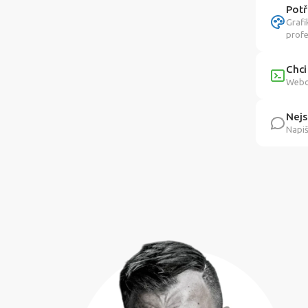
Potř
Grafi
profe
Chci
Webov
Nejs
Napiš