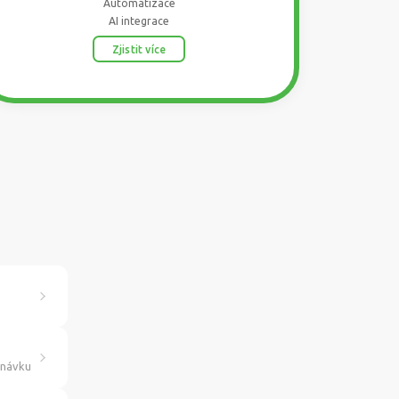
Automatizace
AI integrace
Zjistit více
dnávku