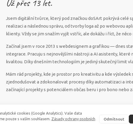
Už přes
13
let.
Jsem digitální tvůrce, který pod značkou doSArt pokrývá celé 
realizaci a následnou správu, od tvorby loga až po webovou apl
klienty. Vždy se jim snažím vyjít vstříc, ale dokážu i říct, že n
Začínal jsem v roce 2013 s webdesignem a grafikou — dnes sta
integrace. Pracuju s nejnovějšími nástroji a AI asistenty, které
kvalitou. Díky dnešním technologiím je jediný skutečný limit vla
Mám rád projekty, kde je prostor pro kreativitu a kde výsled
zjednodušovat a zdokonalovat procesy díky automatizaci a int
začínající projekty s potenciálem občas beru i pro bono nebo z
nalytické cookies (Google Analytics). Vaše data
me pouze s vaším souhlasem.
Zásady ochrany osobních
Odmítnout
©
2026
·
doSArt