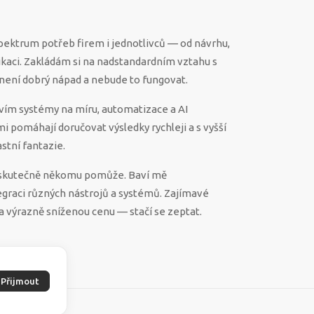
spektrum potřeb firem i jednotlivců — od návrhu,
ikaci. Zakládám si na nadstandardním vztahu s
ěco není dobrý nápad a nebude to fungovat.
vím systémy na míru, automatizace a AI
 mi pomáhají doručovat výsledky rychleji a s vyšší
stní fantazie.
ek skutečně někomu pomůže. Baví mě
egraci různých nástrojů a systémů. Zajímavé
a výrazně sníženou cenu — stačí se zeptat.
Přijmout