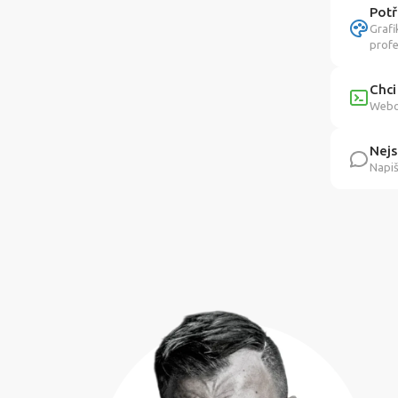
Potř
Grafi
profe
Chci
Webov
Nejs
Napiš