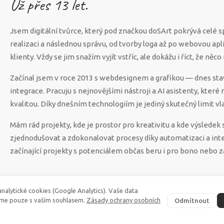
Už přes
13
let.
Jsem digitální tvůrce, který pod značkou doSArt pokrývá celé 
realizaci a následnou správu, od tvorby loga až po webovou apl
klienty. Vždy se jim snažím vyjít vstříc, ale dokážu i říct, že n
Začínal jsem v roce 2013 s webdesignem a grafikou — dnes sta
integrace. Pracuju s nejnovějšími nástroji a AI asistenty, které
kvalitou. Díky dnešním technologiím je jediný skutečný limit vla
Mám rád projekty, kde je prostor pro kreativitu a kde výsled
zjednodušovat a zdokonalovat procesy díky automatizaci a int
začínající projekty s potenciálem občas beru i pro bono nebo z
nalytické cookies (Google Analytics). Vaše data
me pouze s vaším souhlasem.
Zásady ochrany osobních
Odmítnout
©
2026
·
doSArt