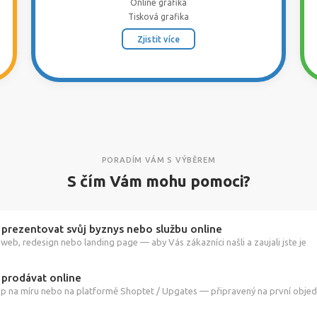
Online grafika
Tisková grafika
Zjistit více
PORADÍM VÁM S VÝBĚREM
S čím Vám mohu pomoci?
 prezentovat svůj byznys nebo službu online
web, redesign nebo landing page — aby Vás zákazníci našli a zaujali jste je
 prodávat online
p na míru nebo na platformě Shoptet / Upgates — připravený na první obje