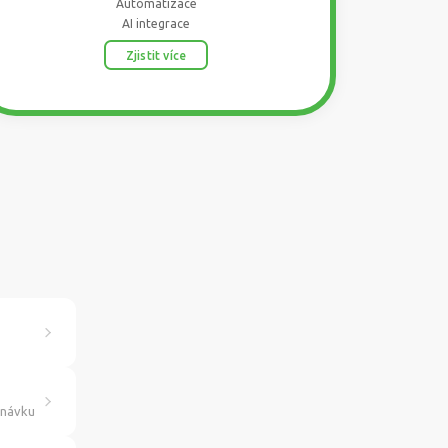
Automatizace
AI integrace
Zjistit více
dnávku