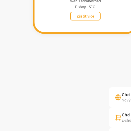
Web s administrací
E-shop · SEO
Zjistit více
Chci
Nový 
Chci
E-sho