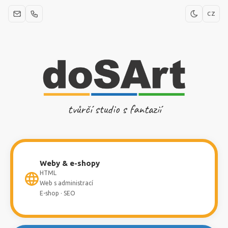
CZ
tvůrčí studio s fantazií
Weby & e-shopy
HTML
Web s administrací
E-shop · SEO