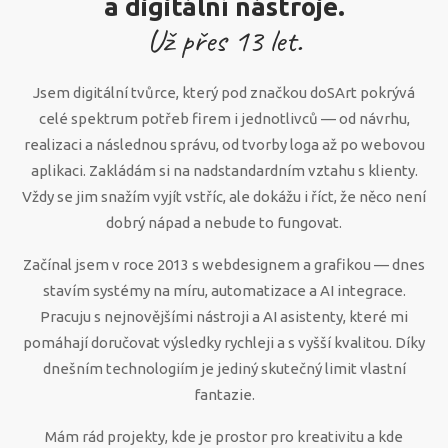
a digitální nástroje.
Už přes
13
let.
Jsem digitální tvůrce, který pod značkou doSArt pokrývá
celé spektrum potřeb firem i jednotlivců — od návrhu,
realizaci a následnou správu, od tvorby loga až po webovou
aplikaci. Zakládám si na nadstandardním vztahu s klienty.
Vždy se jim snažím vyjít vstříc, ale dokážu i říct, že něco není
dobrý nápad a nebude to fungovat.
Začínal jsem v roce 2013 s webdesignem a grafikou — dnes
stavím systémy na míru, automatizace a AI integrace.
Pracuju s nejnovějšími nástroji a AI asistenty, které mi
pomáhají doručovat výsledky rychleji a s vyšší kvalitou. Díky
dnešním technologiím je jediný skutečný limit vlastní
fantazie.
Mám rád projekty, kde je prostor pro kreativitu a kde