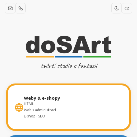
CZ
tvůrčí studio s fantazií
Weby & e-shopy
HTML
Web s administrací
E-shop · SEO