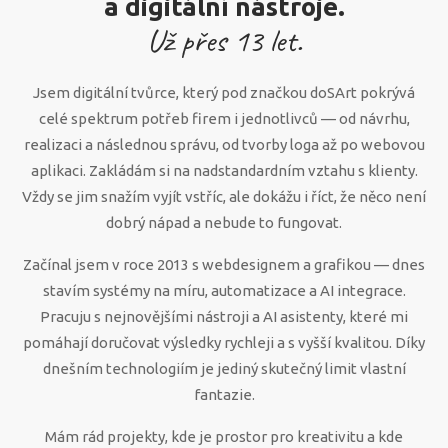
a digitální nástroje.
Už přes
13
let.
Jsem digitální tvůrce, který pod značkou doSArt pokrývá
celé spektrum potřeb firem i jednotlivců — od návrhu,
realizaci a následnou správu, od tvorby loga až po webovou
aplikaci. Zakládám si na nadstandardním vztahu s klienty.
Vždy se jim snažím vyjít vstříc, ale dokážu i říct, že něco není
dobrý nápad a nebude to fungovat.
Začínal jsem v roce 2013 s webdesignem a grafikou — dnes
stavím systémy na míru, automatizace a AI integrace.
Pracuju s nejnovějšími nástroji a AI asistenty, které mi
pomáhají doručovat výsledky rychleji a s vyšší kvalitou. Díky
dnešním technologiím je jediný skutečný limit vlastní
fantazie.
Mám rád projekty, kde je prostor pro kreativitu a kde