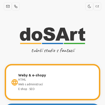
CZ
tvůrčí studio s fantazií
Weby & e-shopy
HTML
Web s administrací
E-shop · SEO