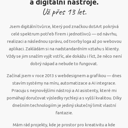
a digitální nástroje.
Už přes
13
let.
Jsem digitální tvůrce, který pod značkou doSArt pokrývá
celé spektrum potřeb firem i jednotlivců — od návrhu,
realizaci a následnou správu, od tvorby loga až po webovou
aplikaci. Zakládám si na nadstandardním vztahu s klienty.
Vždy se jim snažím vyjít vstříc, ale dokážu i říct, že něco není
dobrý nápad a nebude to fungovat.
Začínal jsem v roce 2013 s webdesignem a grafikou — dnes
stavím systémy na míru, automatizace a AI integrace.
Pracuju s nejnovějšími nástroji a AI asistenty, které mi
pomáhají doručovat výsledky rychleji a s vyšší kvalitou. Díky
dnešním technologiím je jediný skutečný limit vlastní
fantazie.
Mám rád projekty, kde je prostor pro kreativitu a kde