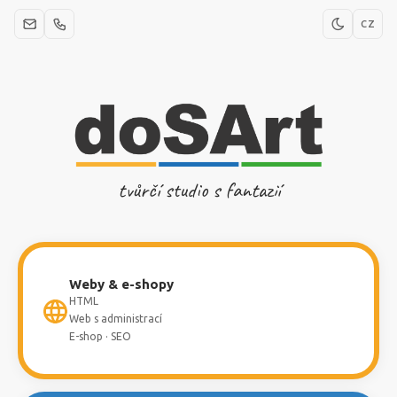
CZ
tvůrčí studio s fantazií
Weby & e-shopy
HTML
Web s administrací
E-shop · SEO