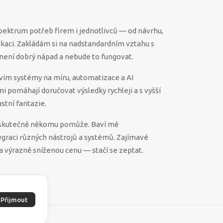
spektrum potřeb firem i jednotlivců — od návrhu,
ikaci. Zakládám si na nadstandardním vztahu s
ěco není dobrý nápad a nebude to fungovat.
vím systémy na míru, automatizace a AI
 mi pomáhají doručovat výsledky rychleji a s vyšší
stní fantazie.
ek skutečně někomu pomůže. Baví mě
egraci různých nástrojů a systémů. Zajímavé
a výrazně sníženou cenu — stačí se zeptat.
Přijmout