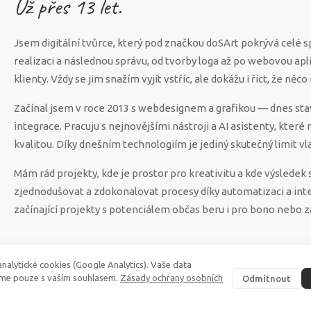
Už přes
13
let.
Jsem digitální tvůrce, který pod značkou doSArt pokrývá celé 
realizaci a následnou správu, od tvorby loga až po webovou apl
klienty. Vždy se jim snažím vyjít vstříc, ale dokážu i říct, že n
Začínal jsem v roce 2013 s webdesignem a grafikou — dnes sta
integrace. Pracuju s nejnovějšími nástroji a AI asistenty, které
kvalitou. Díky dnešním technologiím je jediný skutečný limit vla
Mám rád projekty, kde je prostor pro kreativitu a kde výsled
zjednodušovat a zdokonalovat procesy díky automatizaci a int
začínající projekty s potenciálem občas beru i pro bono nebo z
nalytické cookies (Google Analytics). Vaše data
me pouze s vaším souhlasem.
Zásady ochrany osobních
Odmítnout
©
2026
·
doSArt