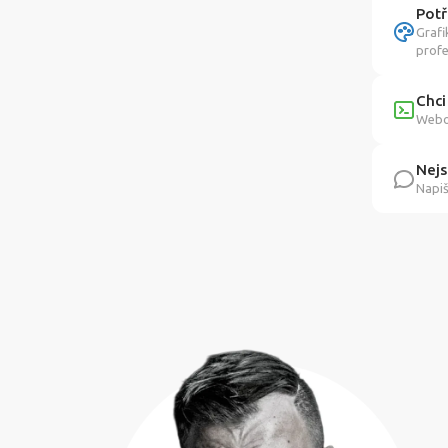
Potř
Grafi
profe
Chci
Webov
Nejs
Napiš