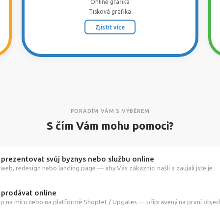
Online grafika
Tisková grafika
Zjistit více
PORADÍM VÁM S VÝBĚREM
S čím Vám mohu pomoci?
 prezentovat svůj byznys nebo službu online
web, redesign nebo landing page — aby Vás zákazníci našli a zaujali jste je
 prodávat online
p na míru nebo na platformě Shoptet / Upgates — připravený na první obje