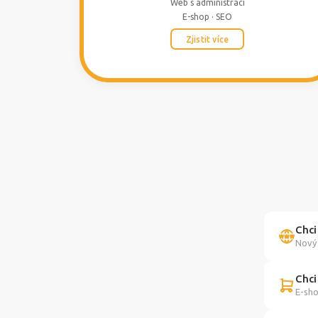
Web s administrací
E-shop · SEO
Zjistit více
Chci
Nový 
Chci
E-sho