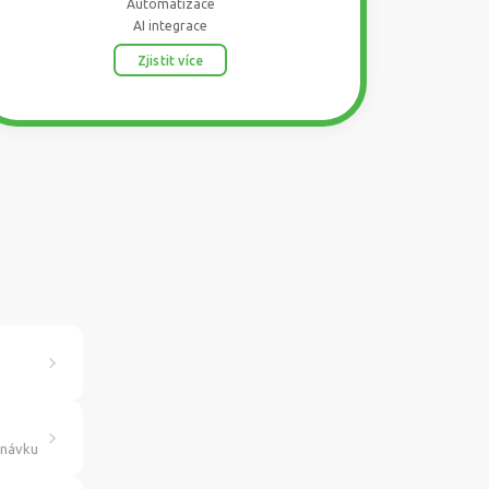
Automatizace
AI integrace
Zjistit více
dnávku