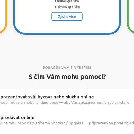
Online grafika
Tisková grafika
Zjistit více
PORADÍM VÁM S VÝBĚREM
S čím Vám mohu pomoci?
 prezentovat svůj byznys nebo službu online
web, redesign nebo landing page — aby Vás zákazníci našli a zaujali jste je
 prodávat online
p na míru nebo na platformě Shoptet / Upgates — připravený na první obje