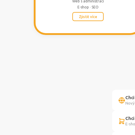
Web s administrací
E-shop · SEO
Zjistit více
Chci
Nový 
Chci
E-sho