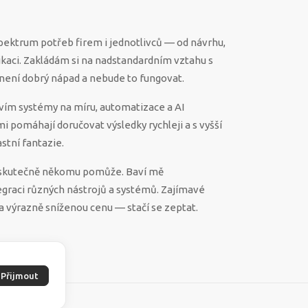
spektrum potřeb firem i jednotlivců — od návrhu,
ikaci. Zakládám si na nadstandardním vztahu s
ěco není dobrý nápad a nebude to fungovat.
vím systémy na míru, automatizace a AI
 mi pomáhají doručovat výsledky rychleji a s vyšší
stní fantazie.
ek skutečně někomu pomůže. Baví mě
egraci různých nástrojů a systémů. Zajímavé
a výrazně sníženou cenu — stačí se zeptat.
Přijmout