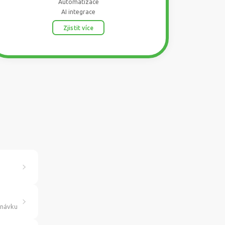
Automatizace
AI integrace
Zjistit více
dnávku