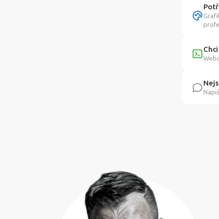
Potř
Grafi
profe
Chci
Webov
Nejs
Napiš