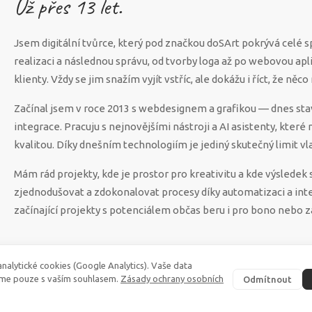
Už přes
13
let.
Jsem digitální tvůrce, který pod značkou doSArt pokrývá celé 
realizaci a následnou správu, od tvorby loga až po webovou apl
klienty. Vždy se jim snažím vyjít vstříc, ale dokážu i říct, že n
Začínal jsem v roce 2013 s webdesignem a grafikou — dnes sta
integrace. Pracuju s nejnovějšími nástroji a AI asistenty, které
kvalitou. Díky dnešním technologiím je jediný skutečný limit vla
Mám rád projekty, kde je prostor pro kreativitu a kde výsled
zjednodušovat a zdokonalovat procesy díky automatizaci a int
začínající projekty s potenciálem občas beru i pro bono nebo z
nalytické cookies (Google Analytics). Vaše data
me pouze s vaším souhlasem.
Zásady ochrany osobních
Odmítnout
©
2026
·
doSArt