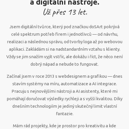
a digitální nástroje.
Už přes
13
let.
Jsem digitální tvůrce, který pod značkou doSArt pokrývá
celé spektrum potřeb firem i jednotlivců — od návrhu,
realizaci a následnou správu, od tvorby loga až po webovou
aplikaci. Zakládám si na nadstandardním vztahu s klienty.
Vždy se jim snažím vyjít vstříc, ale dokážu i říct, že něco není
dobrý nápad a nebude to fungovat.
Začínal jsem v roce 2013 s webdesignem a grafikou — dnes
stavím systémy na míru, automatizace a AI integrace.
Pracuju s nejnovějšími nástroji a AI asistenty, které mi
pomáhají doručovat výsledky rychleji a s vyšší kvalitou. Díky
dnešním technologiím je jediný skutečný limit vlastní
fantazie.
Mám rád projekty, kde je prostor pro kreativitu a kde