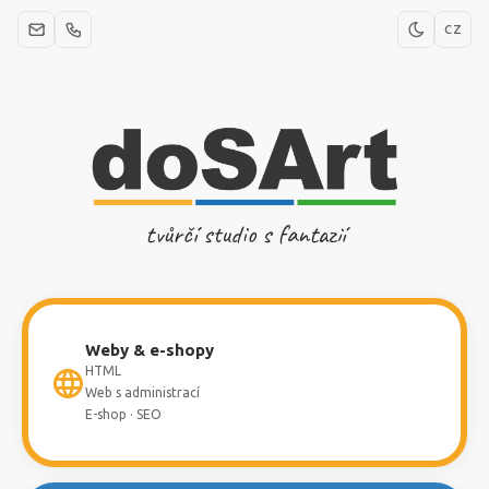
CZ
tvůrčí studio s fantazií
Weby & e-shopy
HTML
Web s administrací
E-shop · SEO