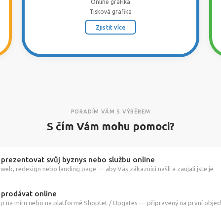
Online grafika
Tisková grafika
Zjistit více
PORADÍM VÁM S VÝBĚREM
S čím Vám mohu pomoci?
 prezentovat svůj byznys nebo službu online
web, redesign nebo landing page — aby Vás zákazníci našli a zaujali jste je
 prodávat online
p na míru nebo na platformě Shoptet / Upgates — připravený na první obje