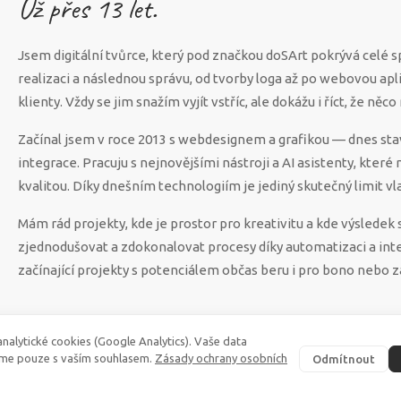
Už přes
13
let.
Jsem digitální tvůrce, který pod značkou doSArt pokrývá celé 
realizaci a následnou správu, od tvorby loga až po webovou apl
klienty. Vždy se jim snažím vyjít vstříc, ale dokážu i říct, že n
Začínal jsem v roce 2013 s webdesignem a grafikou — dnes sta
integrace. Pracuju s nejnovějšími nástroji a AI asistenty, které
kvalitou. Díky dnešním technologiím je jediný skutečný limit vla
Mám rád projekty, kde je prostor pro kreativitu a kde výsled
zjednodušovat a zdokonalovat procesy díky automatizaci a int
začínající projekty s potenciálem občas beru i pro bono nebo z
nalytické cookies (Google Analytics). Vaše data
me pouze s vaším souhlasem.
Zásady ochrany osobních
Odmítnout
©
2026
·
doSArt