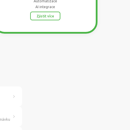
Automatizace
AI integrace
Zjistit více
dnávku