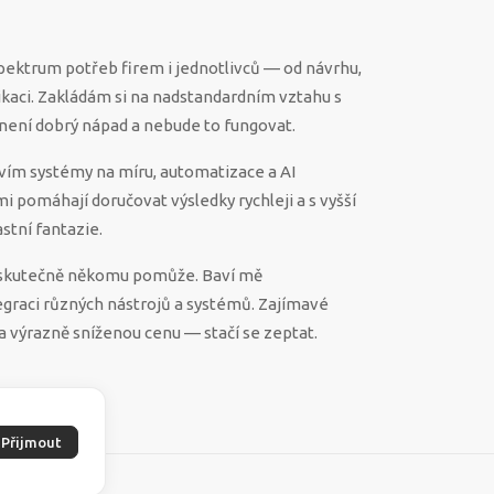
spektrum potřeb firem i jednotlivců — od návrhu,
ikaci. Zakládám si na nadstandardním vztahu s
ěco není dobrý nápad a nebude to fungovat.
vím systémy na míru, automatizace a AI
 mi pomáhají doručovat výsledky rychleji a s vyšší
stní fantazie.
ek skutečně někomu pomůže. Baví mě
egraci různých nástrojů a systémů. Zajímavé
a výrazně sníženou cenu — stačí se zeptat.
Přijmout