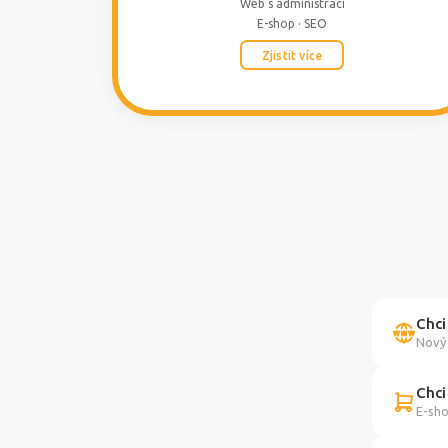
Web s administrací
E-shop · SEO
Zjistit více
Chci
Nový 
Chci
E-sho