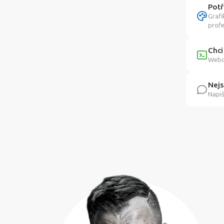
Potř
Grafi
profe
Chci
Webov
Nejs
Napiš