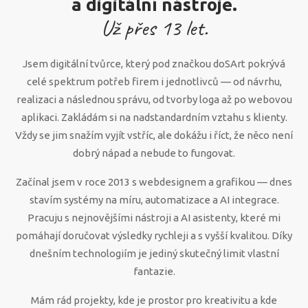
a digitální nástroje.
Už přes
13
let.
Jsem digitální tvůrce, který pod značkou doSArt pokrývá
celé spektrum potřeb firem i jednotlivců — od návrhu,
realizaci a následnou správu, od tvorby loga až po webovou
aplikaci. Zakládám si na nadstandardním vztahu s klienty.
Vždy se jim snažím vyjít vstříc, ale dokážu i říct, že něco není
dobrý nápad a nebude to fungovat.
Začínal jsem v roce 2013 s webdesignem a grafikou — dnes
stavím systémy na míru, automatizace a AI integrace.
Pracuju s nejnovějšími nástroji a AI asistenty, které mi
pomáhají doručovat výsledky rychleji a s vyšší kvalitou. Díky
dnešním technologiím je jediný skutečný limit vlastní
fantazie.
Mám rád projekty, kde je prostor pro kreativitu a kde