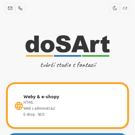
CZ
tvůrčí studio s fantazií
Weby & e-shopy
HTML
Web s administrací
E-shop · SEO