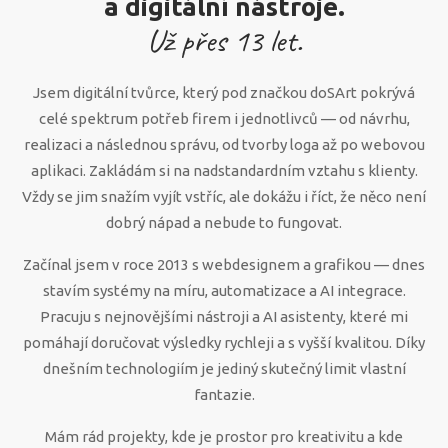
a digitální nástroje.
Už přes
13
let.
Jsem digitální tvůrce, který pod značkou doSArt pokrývá
celé spektrum potřeb firem i jednotlivců — od návrhu,
realizaci a následnou správu, od tvorby loga až po webovou
aplikaci. Zakládám si na nadstandardním vztahu s klienty.
Vždy se jim snažím vyjít vstříc, ale dokážu i říct, že něco není
dobrý nápad a nebude to fungovat.
Začínal jsem v roce 2013 s webdesignem a grafikou — dnes
stavím systémy na míru, automatizace a AI integrace.
Pracuju s nejnovějšími nástroji a AI asistenty, které mi
pomáhají doručovat výsledky rychleji a s vyšší kvalitou. Díky
dnešním technologiím je jediný skutečný limit vlastní
fantazie.
Mám rád projekty, kde je prostor pro kreativitu a kde