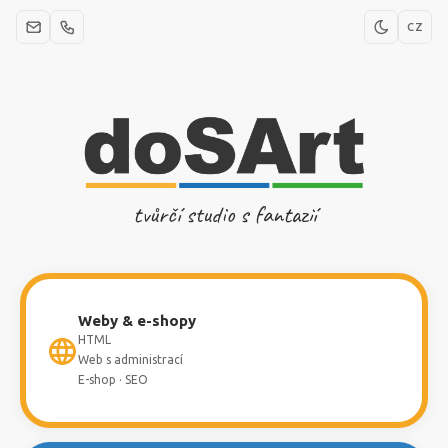
CZ
tvůrčí studio s fantazií
Weby & e-shopy
HTML
Web s administrací
E-shop · SEO