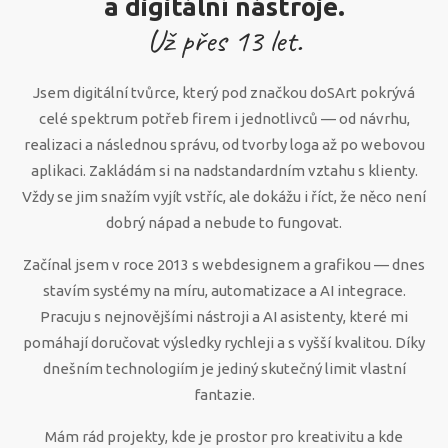
a digitální nástroje.
Už přes
13
let.
Jsem digitální tvůrce, který pod značkou doSArt pokrývá
celé spektrum potřeb firem i jednotlivců — od návrhu,
realizaci a následnou správu, od tvorby loga až po webovou
aplikaci. Zakládám si na nadstandardním vztahu s klienty.
Vždy se jim snažím vyjít vstříc, ale dokážu i říct, že něco není
dobrý nápad a nebude to fungovat.
Začínal jsem v roce 2013 s webdesignem a grafikou — dnes
stavím systémy na míru, automatizace a AI integrace.
Pracuju s nejnovějšími nástroji a AI asistenty, které mi
pomáhají doručovat výsledky rychleji a s vyšší kvalitou. Díky
dnešním technologiím je jediný skutečný limit vlastní
fantazie.
Mám rád projekty, kde je prostor pro kreativitu a kde