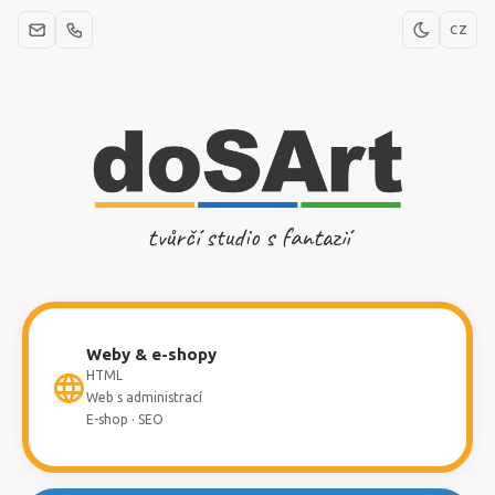
CZ
tvůrčí studio s fantazií
Weby & e-shopy
HTML
Web s administrací
E-shop · SEO