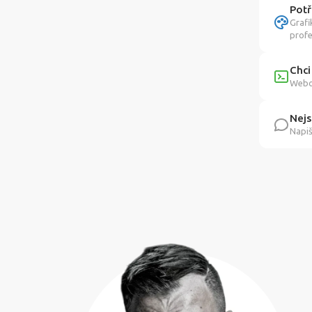
Potř
Grafi
profe
Chci
Webov
Nejs
Napiš