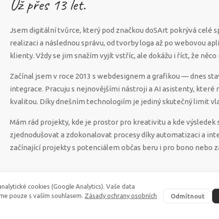
Už přes
13
let.
Jsem digitální tvůrce, který pod značkou doSArt pokrývá celé 
realizaci a následnou správu, od tvorby loga až po webovou apl
klienty. Vždy se jim snažím vyjít vstříc, ale dokážu i říct, že n
Začínal jsem v roce 2013 s webdesignem a grafikou — dnes sta
integrace. Pracuju s nejnovějšími nástroji a AI asistenty, které
kvalitou. Díky dnešním technologiím je jediný skutečný limit vla
Mám rád projekty, kde je prostor pro kreativitu a kde výsled
zjednodušovat a zdokonalovat procesy díky automatizaci a int
začínající projekty s potenciálem občas beru i pro bono nebo z
nalytické cookies (Google Analytics). Vaše data
me pouze s vaším souhlasem.
Zásady ochrany osobních
Odmítnout
©
2026
·
doSArt