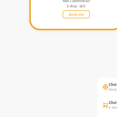
Web s administrací
E-shop · SEO
Zjistit více
Chci
Nový 
Chci
E-sho