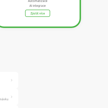
Automatizace
AI integrace
Zjistit více
dnávku