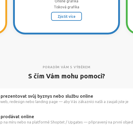
Online grafika
Tisková grafika
Zjistit více
PORADÍM VÁM S VÝBĚREM
S čím Vám mohu pomoci?
 prezentovat svůj byznys nebo službu online
web, redesign nebo landing page — aby Vás zákazníci našli a zaujali jste je
 prodávat online
p na míru nebo na platformě Shoptet / Upgates — připravený na první obje