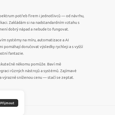
spektrum potřeb firem i jednotlivců — od návrhu,
ikaci. Zakládám si na nadstandardním vztahu s
ěco není dobrý nápad a nebude to fungovat.
vím systémy na míru, automatizace a AI
 mi pomáhají doručovat výsledky rychleji a s vyšší
stní fantazie.
ek skutečně někomu pomůže. Baví mě
egraci různých nástrojů a systémů. Zajímavé
a výrazně sníženou cenu — stačí se zeptat.
Přijmout