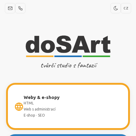
CZ
tvůrčí studio s fantazií
Weby & e-shopy
HTML
Web s administrací
E-shop · SEO