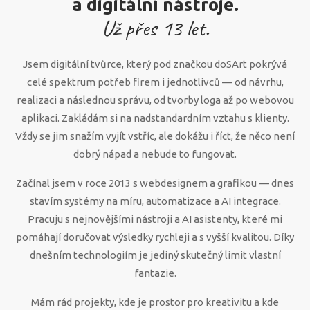
a digitální nástroje.
Už přes
13
let.
Jsem digitální tvůrce, který pod značkou doSArt pokrývá
celé spektrum potřeb firem i jednotlivců — od návrhu,
realizaci a následnou správu, od tvorby loga až po webovou
aplikaci. Zakládám si na nadstandardním vztahu s klienty.
Vždy se jim snažím vyjít vstříc, ale dokážu i říct, že něco není
dobrý nápad a nebude to fungovat.
Začínal jsem v roce 2013 s webdesignem a grafikou — dnes
stavím systémy na míru, automatizace a AI integrace.
Pracuju s nejnovějšími nástroji a AI asistenty, které mi
pomáhají doručovat výsledky rychleji a s vyšší kvalitou. Díky
dnešním technologiím je jediný skutečný limit vlastní
fantazie.
Mám rád projekty, kde je prostor pro kreativitu a kde