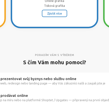
Online grafika
Tisková grafika
Zjistit více
PORADÍM VÁM S VÝBĚREM
S čím Vám mohu pomoci?
 prezentovat svůj byznys nebo službu online
web, redesign nebo landing page — aby Vás zákazníci našli a zaujali jste je
 prodávat online
p na míru nebo na platformě Shoptet / Upgates — připravený na první obje