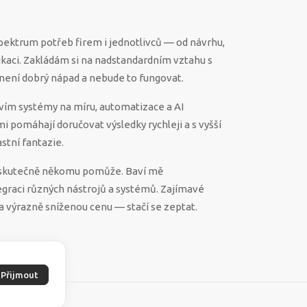
spektrum potřeb firem i jednotlivců — od návrhu,
ikaci. Zakládám si na nadstandardním vztahu s
ěco není dobrý nápad a nebude to fungovat.
vím systémy na míru, automatizace a AI
 mi pomáhají doručovat výsledky rychleji a s vyšší
stní fantazie.
ek skutečně někomu pomůže. Baví mě
egraci různých nástrojů a systémů. Zajímavé
a výrazně sníženou cenu — stačí se zeptat.
Přijmout