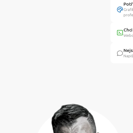
Potř
Grafi
profe
Chci
Webov
Nejs
Napiš