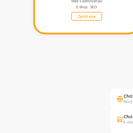
Web s administrací
E-shop · SEO
Zjistit více
Chci
Nový 
Chci
E-sho