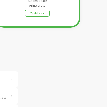
Automatizace
AI integrace
Zjistit více
dnávku