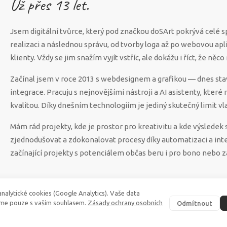
Už přes
13
let.
Jsem digitální tvůrce, který pod značkou doSArt pokrývá celé 
realizaci a následnou správu, od tvorby loga až po webovou apl
klienty. Vždy se jim snažím vyjít vstříc, ale dokážu i říct, že n
Začínal jsem v roce 2013 s webdesignem a grafikou — dnes sta
integrace. Pracuju s nejnovějšími nástroji a AI asistenty, které
kvalitou. Díky dnešním technologiím je jediný skutečný limit vla
Mám rád projekty, kde je prostor pro kreativitu a kde výsled
zjednodušovat a zdokonalovat procesy díky automatizaci a int
začínající projekty s potenciálem občas beru i pro bono nebo z
nalytické cookies (Google Analytics). Vaše data
me pouze s vaším souhlasem.
Zásady ochrany osobních
Odmítnout
©
2026
·
doSArt