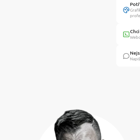
Potř
Grafi
profe
Chci
Webov
Nejs
Napiš