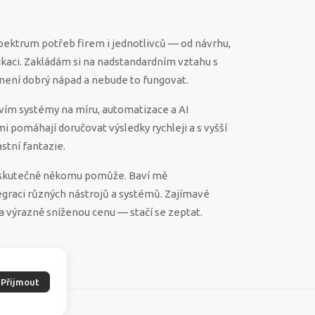
spektrum potřeb firem i jednotlivců — od návrhu,
ikaci. Zakládám si na nadstandardním vztahu s
ěco není dobrý nápad a nebude to fungovat.
vím systémy na míru, automatizace a AI
 mi pomáhají doručovat výsledky rychleji a s vyšší
stní fantazie.
ek skutečně někomu pomůže. Baví mě
egraci různých nástrojů a systémů. Zajímavé
a výrazně sníženou cenu — stačí se zeptat.
Přijmout