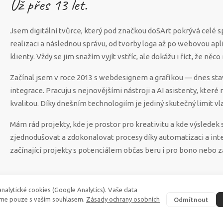
Už přes
13
let.
Jsem digitální tvůrce, který pod značkou doSArt pokrývá celé 
realizaci a následnou správu, od tvorby loga až po webovou apl
klienty. Vždy se jim snažím vyjít vstříc, ale dokážu i říct, že n
Začínal jsem v roce 2013 s webdesignem a grafikou — dnes sta
integrace. Pracuju s nejnovějšími nástroji a AI asistenty, které
kvalitou. Díky dnešním technologiím je jediný skutečný limit vla
Mám rád projekty, kde je prostor pro kreativitu a kde výsled
zjednodušovat a zdokonalovat procesy díky automatizaci a int
začínající projekty s potenciálem občas beru i pro bono nebo z
nalytické cookies (Google Analytics). Vaše data
me pouze s vaším souhlasem.
Zásady ochrany osobních
Odmítnout
©
2026
·
doSArt