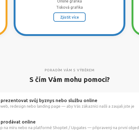
Online grafika
Tisková grafika
Zjistit více
PORADÍM VÁM S VÝBĚREM
S čím Vám mohu pomoci?
 prezentovat svůj byznys nebo službu online
web, redesign nebo landing page — aby Vás zákazníci našli a zaujali jste je
 prodávat online
p na míru nebo na platformě Shoptet / Upgates — připravený na první obje