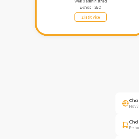
Web s administrací
E-shop · SEO
Zjistit více
Chci
Nový 
Chci
E-sho