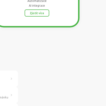
Automatizace
AI integrace
Zjistit více
dnávku