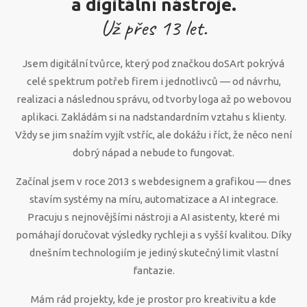
a digitální nástroje.
Už přes
13
let.
Jsem digitální tvůrce, který pod značkou doSArt pokrývá
celé spektrum potřeb firem i jednotlivců — od návrhu,
realizaci a následnou správu, od tvorby loga až po webovou
aplikaci. Zakládám si na nadstandardním vztahu s klienty.
Vždy se jim snažím vyjít vstříc, ale dokážu i říct, že něco není
dobrý nápad a nebude to fungovat.
Začínal jsem v roce 2013 s webdesignem a grafikou — dnes
stavím systémy na míru, automatizace a AI integrace.
Pracuju s nejnovějšími nástroji a AI asistenty, které mi
pomáhají doručovat výsledky rychleji a s vyšší kvalitou. Díky
dnešním technologiím je jediný skutečný limit vlastní
fantazie.
Mám rád projekty, kde je prostor pro kreativitu a kde