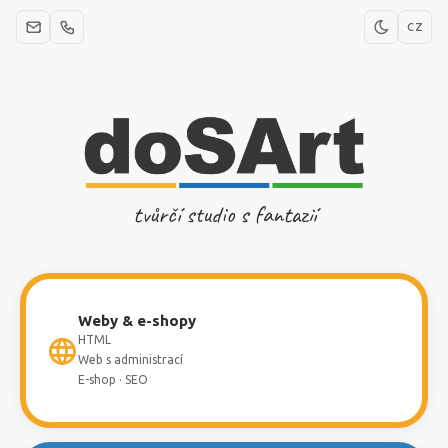
CZ
tvůrčí studio s fantazií
Weby & e-shopy
HTML
Web s administrací
E-shop · SEO