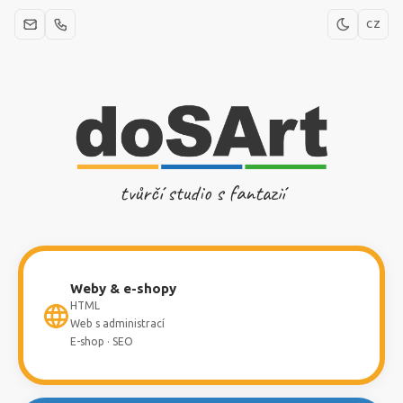
CZ
tvůrčí studio s fantazií
Weby & e-shopy
HTML
Web s administrací
E-shop · SEO