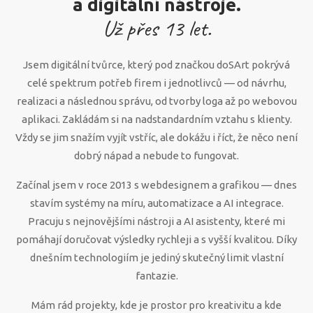
a digitální nástroje.
Už přes
13
let.
Jsem digitální tvůrce, který pod značkou doSArt pokrývá
celé spektrum potřeb firem i jednotlivců — od návrhu,
realizaci a následnou správu, od tvorby loga až po webovou
aplikaci. Zakládám si na nadstandardním vztahu s klienty.
Vždy se jim snažím vyjít vstříc, ale dokážu i říct, že něco není
dobrý nápad a nebude to fungovat.
Začínal jsem v roce 2013 s webdesignem a grafikou — dnes
stavím systémy na míru, automatizace a AI integrace.
Pracuju s nejnovějšími nástroji a AI asistenty, které mi
pomáhají doručovat výsledky rychleji a s vyšší kvalitou. Díky
dnešním technologiím je jediný skutečný limit vlastní
fantazie.
Mám rád projekty, kde je prostor pro kreativitu a kde