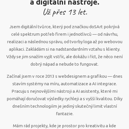
a digitální nástroje.
Už přes
13
let.
Jsem digitální tvůrce, který pod značkou doSArt pokrývá
celé spektrum potřeb firem i jednotlivců — od návrhu,
realizaci a následnou správu, od tvorby loga až po webovou
aplikaci. Zakládám si na nadstandardním vztahu s klienty.
Vždy se jim snažím vyjít vstříc, ale dokážu i říct, že něco není
dobrý nápad a nebude to fungovat.
Začínal jsem v roce 2013 s webdesignem a grafikou — dnes
stavím systémy na míru, automatizace a AI integrace.
Pracuju s nejnovějšími nástroji a AI asistenty, které mi
pomáhají doručovat výsledky rychleji a s vyšší kvalitou. Díky
dnešním technologiím je jediný skutečný limit vlastní
fantazie.
Mám rád projekty, kde je prostor pro kreativitu a kde