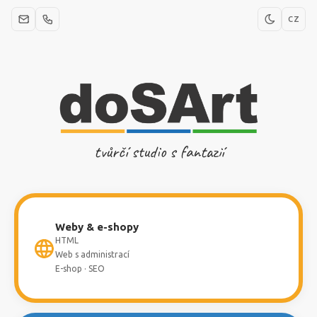
CZ
tvůrčí studio s fantazií
Weby & e-shopy
HTML
Web s administrací
E-shop · SEO