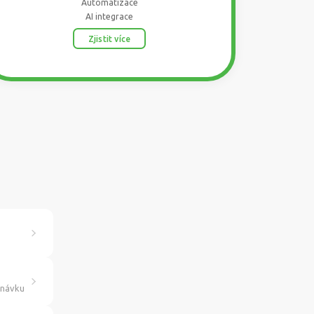
Automatizace
AI integrace
Zjistit více
dnávku