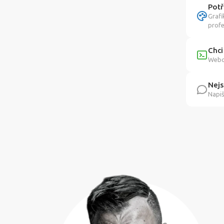
Potř
Grafi
profe
Chci
Webov
Nejs
Napiš