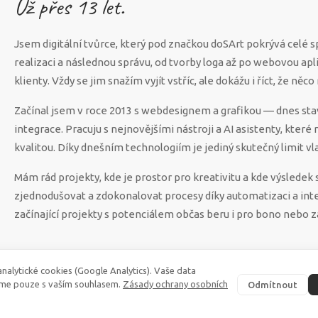
Už přes
13
let.
Jsem digitální tvůrce, který pod značkou doSArt pokrývá celé 
realizaci a následnou správu, od tvorby loga až po webovou apl
klienty. Vždy se jim snažím vyjít vstříc, ale dokážu i říct, že n
Začínal jsem v roce 2013 s webdesignem a grafikou — dnes sta
integrace. Pracuju s nejnovějšími nástroji a AI asistenty, které
kvalitou. Díky dnešním technologiím je jediný skutečný limit vla
Mám rád projekty, kde je prostor pro kreativitu a kde výsled
zjednodušovat a zdokonalovat procesy díky automatizaci a int
začínající projekty s potenciálem občas beru i pro bono nebo z
nalytické cookies (Google Analytics). Vaše data
me pouze s vaším souhlasem.
Zásady ochrany osobních
Odmítnout
©
2026
·
doSArt