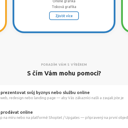
Online grafika
Tisková grafika
Zjistit více
PORADÍM VÁM S VÝBĚREM
S čím Vám mohu pomoci?
 prezentovat svůj byznys nebo službu online
web, redesign nebo landing page — aby Vás zákazníci našli a zaujali jste je
 prodávat online
p na míru nebo na platformě Shoptet / Upgates — připravený na první obje