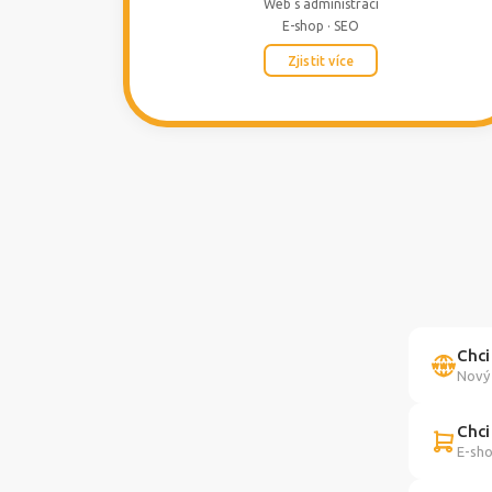
Web s administrací
E-shop · SEO
Zjistit více
Chci
Nový 
Chci
E-sho