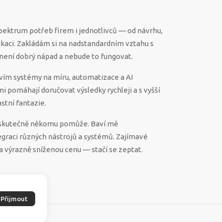
spektrum potřeb firem i jednotlivců — od návrhu,
ikaci. Zakládám si na nadstandardním vztahu s
ěco není dobrý nápad a nebude to fungovat.
vím systémy na míru, automatizace a AI
 mi pomáhají doručovat výsledky rychleji a s vyšší
stní fantazie.
ek skutečně někomu pomůže. Baví mě
egraci různých nástrojů a systémů. Zajímavé
a výrazně sníženou cenu — stačí se zeptat.
Přijmout