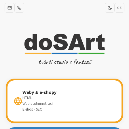
CZ
tvůrčí studio s fantazií
Weby & e-shopy
HTML
Web s administrací
E-shop · SEO