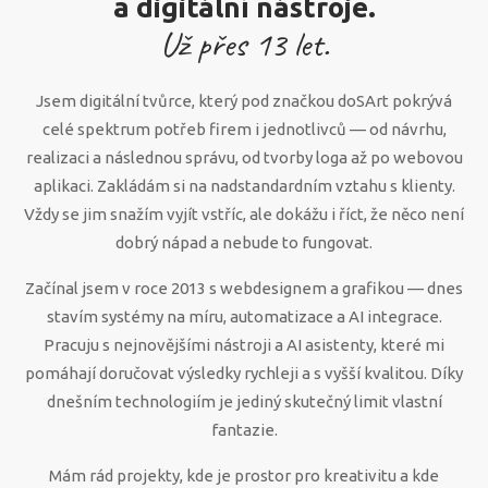
a digitální nástroje.
Už přes
13
let.
Jsem digitální tvůrce, který pod značkou doSArt pokrývá
celé spektrum potřeb firem i jednotlivců — od návrhu,
realizaci a následnou správu, od tvorby loga až po webovou
aplikaci. Zakládám si na nadstandardním vztahu s klienty.
Vždy se jim snažím vyjít vstříc, ale dokážu i říct, že něco není
dobrý nápad a nebude to fungovat.
Začínal jsem v roce 2013 s webdesignem a grafikou — dnes
stavím systémy na míru, automatizace a AI integrace.
Pracuju s nejnovějšími nástroji a AI asistenty, které mi
pomáhají doručovat výsledky rychleji a s vyšší kvalitou. Díky
dnešním technologiím je jediný skutečný limit vlastní
fantazie.
Mám rád projekty, kde je prostor pro kreativitu a kde