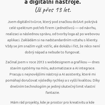
a digitální nástroje.
Už přes
13
let.
Jsem digitální tvůrce, který pod značkou doSArt pokrývá
celé spektrum potřeb firem i jednotlivců — od návrhu,
realizaci a následnou správu, od tvorby loga až po webovou
aplikaci. Zakládám si na nadstandardním vztahu s klienty.
Vždy se jim snažím vyjít vstříc, ale dokážu i říct, že něco není
dobrý nápad a nebude to fungovat.
Začínal jsem v roce 2013 s webdesignem a grafikou — dnes
stavím systémy na míru, automatizace a AI integrace.
Pracuju s nejnovějšími nástroji a AI asistenty, které mi
pomáhají doručovat výsledky rychleji a s vyšší kvalitou. Díky
dnešním technologiím je jediný skutečný limit vlastní
fantazie.
Mám rád projekty, kde je prostor pro kreativitu a kde