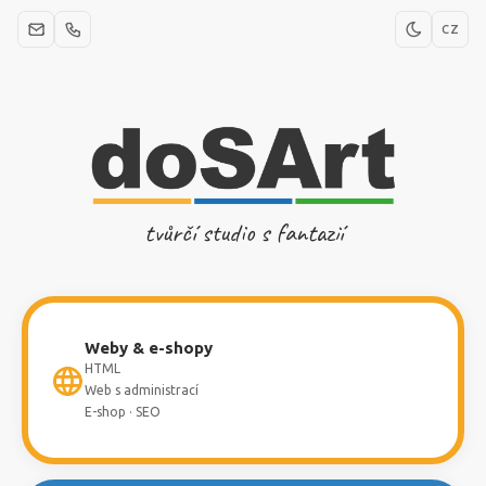
CZ
tvůrčí studio s fantazií
Weby & e-shopy
HTML
Web s administrací
E-shop · SEO