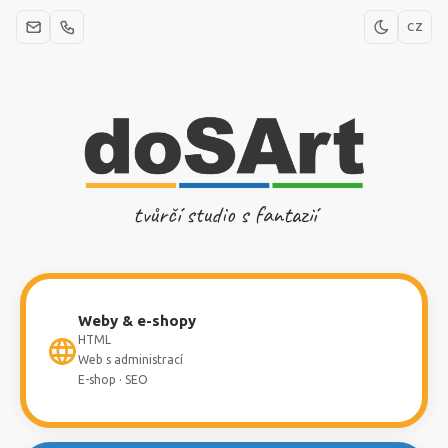
CZ
tvůrčí studio s fantazií
Weby & e-shopy
HTML
Web s administrací
E-shop · SEO