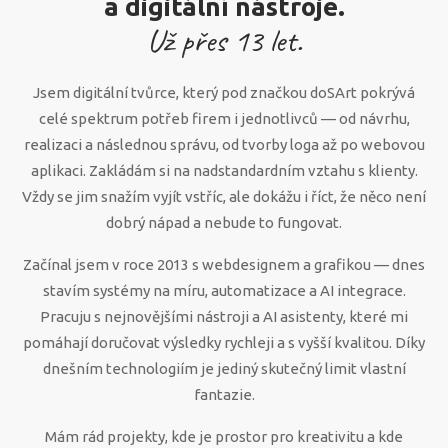
a digitální nástroje.
Už přes
13
let.
Jsem digitální tvůrce, který pod značkou doSArt pokrývá
celé spektrum potřeb firem i jednotlivců — od návrhu,
realizaci a následnou správu, od tvorby loga až po webovou
aplikaci. Zakládám si na nadstandardním vztahu s klienty.
Vždy se jim snažím vyjít vstříc, ale dokážu i říct, že něco není
dobrý nápad a nebude to fungovat.
Začínal jsem v roce 2013 s webdesignem a grafikou — dnes
stavím systémy na míru, automatizace a AI integrace.
Pracuju s nejnovějšími nástroji a AI asistenty, které mi
pomáhají doručovat výsledky rychleji a s vyšší kvalitou. Díky
dnešním technologiím je jediný skutečný limit vlastní
fantazie.
Mám rád projekty, kde je prostor pro kreativitu a kde