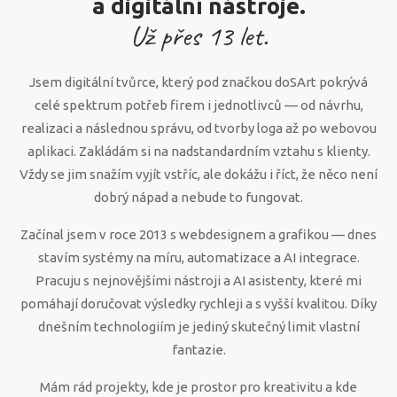
a digitální nástroje.
Už přes
13
let.
Jsem digitální tvůrce, který pod značkou doSArt pokrývá
celé spektrum potřeb firem i jednotlivců — od návrhu,
realizaci a následnou správu, od tvorby loga až po webovou
aplikaci. Zakládám si na nadstandardním vztahu s klienty.
Vždy se jim snažím vyjít vstříc, ale dokážu i říct, že něco není
dobrý nápad a nebude to fungovat.
Začínal jsem v roce 2013 s webdesignem a grafikou — dnes
stavím systémy na míru, automatizace a AI integrace.
Pracuju s nejnovějšími nástroji a AI asistenty, které mi
pomáhají doručovat výsledky rychleji a s vyšší kvalitou. Díky
dnešním technologiím je jediný skutečný limit vlastní
fantazie.
Mám rád projekty, kde je prostor pro kreativitu a kde