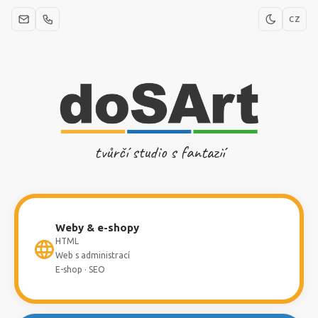
CZ
tvůrčí studio s fantazií
Weby & e-shopy
HTML
Web s administrací
E-shop · SEO