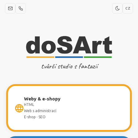
CZ
tvůrčí studio s fantazií
Weby & e-shopy
HTML
Web s administrací
E-shop · SEO