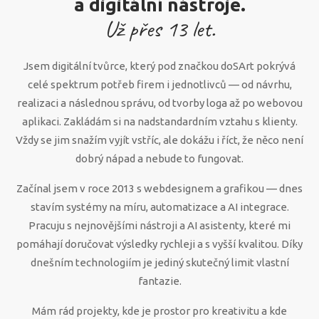
a digitální nástroje.
Už přes
13
let.
Jsem digitální tvůrce, který pod značkou doSArt pokrývá
celé spektrum potřeb firem i jednotlivců — od návrhu,
realizaci a následnou správu, od tvorby loga až po webovou
aplikaci. Zakládám si na nadstandardním vztahu s klienty.
Vždy se jim snažím vyjít vstříc, ale dokážu i říct, že něco není
dobrý nápad a nebude to fungovat.
Začínal jsem v roce 2013 s webdesignem a grafikou — dnes
stavím systémy na míru, automatizace a AI integrace.
Pracuju s nejnovějšími nástroji a AI asistenty, které mi
pomáhají doručovat výsledky rychleji a s vyšší kvalitou. Díky
dnešním technologiím je jediný skutečný limit vlastní
fantazie.
Mám rád projekty, kde je prostor pro kreativitu a kde