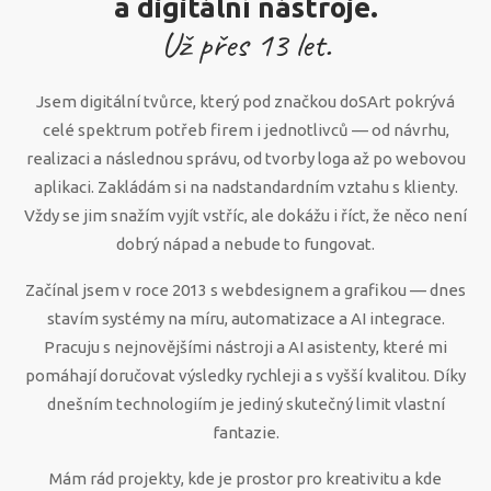
a digitální nástroje.
Už přes
13
let.
Jsem digitální tvůrce, který pod značkou doSArt pokrývá
celé spektrum potřeb firem i jednotlivců — od návrhu,
realizaci a následnou správu, od tvorby loga až po webovou
aplikaci. Zakládám si na nadstandardním vztahu s klienty.
Vždy se jim snažím vyjít vstříc, ale dokážu i říct, že něco není
dobrý nápad a nebude to fungovat.
Začínal jsem v roce 2013 s webdesignem a grafikou — dnes
stavím systémy na míru, automatizace a AI integrace.
Pracuju s nejnovějšími nástroji a AI asistenty, které mi
pomáhají doručovat výsledky rychleji a s vyšší kvalitou. Díky
dnešním technologiím je jediný skutečný limit vlastní
fantazie.
Mám rád projekty, kde je prostor pro kreativitu a kde