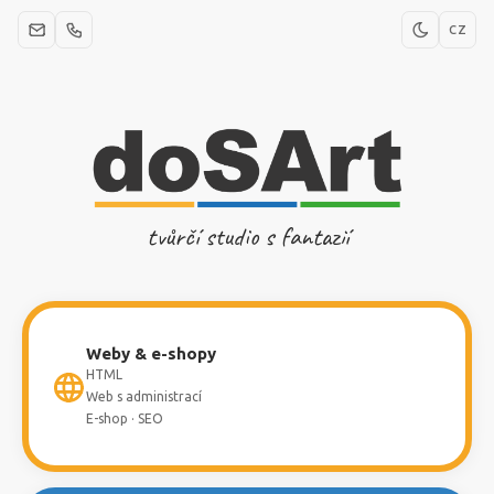
CZ
tvůrčí studio s fantazií
Weby & e-shopy
HTML
Web s administrací
E-shop · SEO