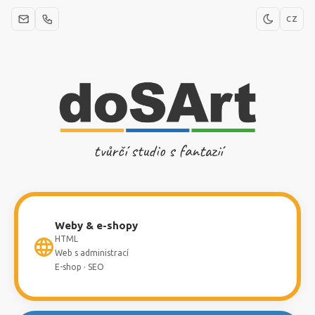
CZ
tvůrčí studio s fantazií
Weby & e-shopy
HTML
Web s administrací
E-shop · SEO