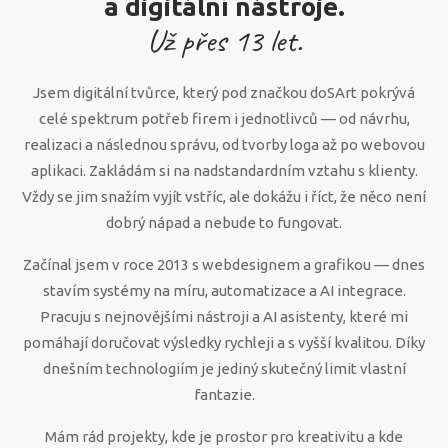
a digitální nástroje.
Už přes
13
let.
Jsem digitální tvůrce, který pod značkou doSArt pokrývá
celé spektrum potřeb firem i jednotlivců — od návrhu,
realizaci a následnou správu, od tvorby loga až po webovou
aplikaci. Zakládám si na nadstandardním vztahu s klienty.
Vždy se jim snažím vyjít vstříc, ale dokážu i říct, že něco není
dobrý nápad a nebude to fungovat.
Začínal jsem v roce 2013 s webdesignem a grafikou — dnes
stavím systémy na míru, automatizace a AI integrace.
Pracuju s nejnovějšími nástroji a AI asistenty, které mi
pomáhají doručovat výsledky rychleji a s vyšší kvalitou. Díky
dnešním technologiím je jediný skutečný limit vlastní
fantazie.
Mám rád projekty, kde je prostor pro kreativitu a kde