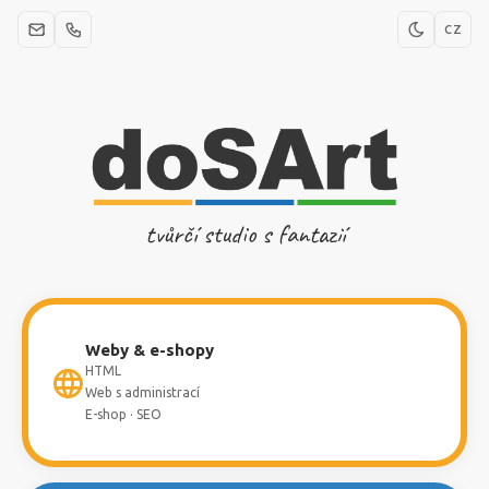
CZ
tvůrčí studio s fantazií
Weby & e-shopy
HTML
Web s administrací
E-shop · SEO