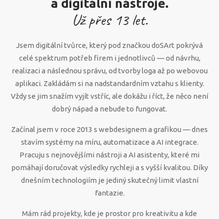
a digitální nástroje.
Už přes
13
let.
Jsem digitální tvůrce, který pod značkou doSArt pokrývá
celé spektrum potřeb firem i jednotlivců — od návrhu,
realizaci a následnou správu, od tvorby loga až po webovou
aplikaci. Zakládám si na nadstandardním vztahu s klienty.
Vždy se jim snažím vyjít vstříc, ale dokážu i říct, že něco není
dobrý nápad a nebude to fungovat.
Začínal jsem v roce 2013 s webdesignem a grafikou — dnes
stavím systémy na míru, automatizace a AI integrace.
Pracuju s nejnovějšími nástroji a AI asistenty, které mi
pomáhají doručovat výsledky rychleji a s vyšší kvalitou. Díky
dnešním technologiím je jediný skutečný limit vlastní
fantazie.
Mám rád projekty, kde je prostor pro kreativitu a kde