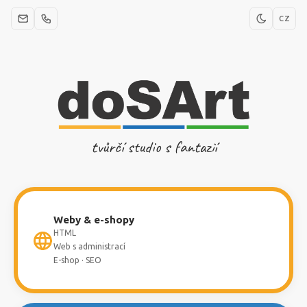
CZ
tvůrčí studio s fantazií
Weby & e-shopy
HTML
Web s administrací
E-shop · SEO