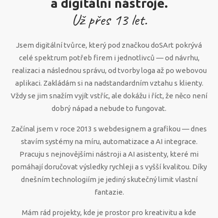
a digitální nástroje.
Už přes
13
let.
Jsem digitální tvůrce, který pod značkou doSArt pokrývá
celé spektrum potřeb firem i jednotlivců — od návrhu,
realizaci a následnou správu, od tvorby loga až po webovou
aplikaci. Zakládám si na nadstandardním vztahu s klienty.
Vždy se jim snažím vyjít vstříc, ale dokážu i říct, že něco není
dobrý nápad a nebude to fungovat.
Začínal jsem v roce 2013 s webdesignem a grafikou — dnes
stavím systémy na míru, automatizace a AI integrace.
Pracuju s nejnovějšími nástroji a AI asistenty, které mi
pomáhají doručovat výsledky rychleji a s vyšší kvalitou. Díky
dnešním technologiím je jediný skutečný limit vlastní
fantazie.
Mám rád projekty, kde je prostor pro kreativitu a kde