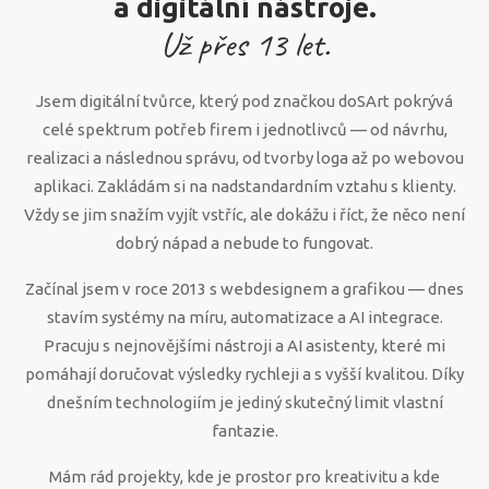
a digitální nástroje.
Už přes
13
let.
Jsem digitální tvůrce, který pod značkou doSArt pokrývá
celé spektrum potřeb firem i jednotlivců — od návrhu,
realizaci a následnou správu, od tvorby loga až po webovou
aplikaci. Zakládám si na nadstandardním vztahu s klienty.
Vždy se jim snažím vyjít vstříc, ale dokážu i říct, že něco není
dobrý nápad a nebude to fungovat.
Začínal jsem v roce 2013 s webdesignem a grafikou — dnes
stavím systémy na míru, automatizace a AI integrace.
Pracuju s nejnovějšími nástroji a AI asistenty, které mi
pomáhají doručovat výsledky rychleji a s vyšší kvalitou. Díky
dnešním technologiím je jediný skutečný limit vlastní
fantazie.
Mám rád projekty, kde je prostor pro kreativitu a kde