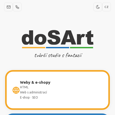
CZ
tvůrčí studio s fantazií
Weby & e-shopy
HTML
Web s administrací
E-shop · SEO