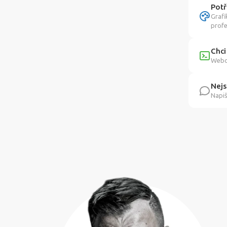
Potř
Grafi
profe
Chci
Webov
Nejs
Napiš