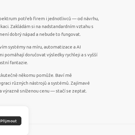
spektrum potřeb firem i jednotlivců — od návrhu,
ikaci. Zakládám si na nadstandardním vztahu s
ěco není dobrý nápad a nebude to fungovat.
vím systémy na míru, automatizace a AI
 mi pomáhají doručovat výsledky rychleji a s vyšší
stní fantazie.
ek skutečně někomu pomůže. Baví mě
egraci různých nástrojů a systémů. Zajímavé
a výrazně sníženou cenu — stačí se zeptat.
Přijmout