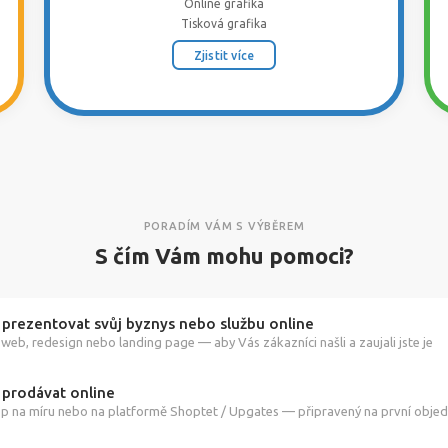
Online grafika
Tisková grafika
Zjistit více
PORADÍM VÁM S VÝBĚREM
S čím Vám mohu pomoci?
 prezentovat svůj byznys nebo službu online
web, redesign nebo landing page — aby Vás zákazníci našli a zaujali jste je
 prodávat online
p na míru nebo na platformě Shoptet / Upgates — připravený na první obje