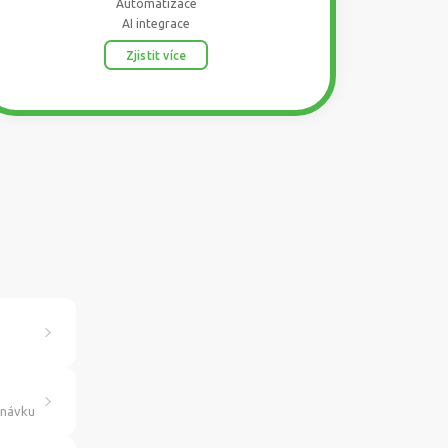
Automatizace
AI integrace
Zjistit více
dnávku