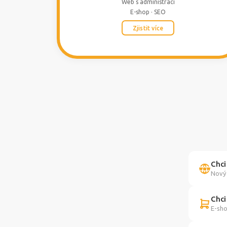
Web s administrací
E-shop · SEO
Zjistit více
Chci
Nový 
Chci
E-sho