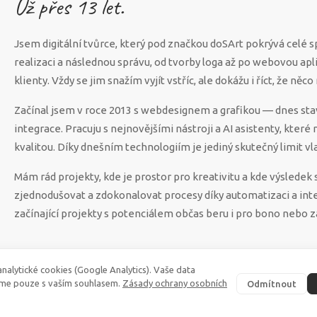
Už přes
13
let.
Jsem digitální tvůrce, který pod značkou doSArt pokrývá celé 
realizaci a následnou správu, od tvorby loga až po webovou apl
klienty. Vždy se jim snažím vyjít vstříc, ale dokážu i říct, že n
Začínal jsem v roce 2013 s webdesignem a grafikou — dnes sta
integrace. Pracuju s nejnovějšími nástroji a AI asistenty, které
kvalitou. Díky dnešním technologiím je jediný skutečný limit vla
Mám rád projekty, kde je prostor pro kreativitu a kde výsled
zjednodušovat a zdokonalovat procesy díky automatizaci a int
začínající projekty s potenciálem občas beru i pro bono nebo z
nalytické cookies (Google Analytics). Vaše data
me pouze s vaším souhlasem.
Zásady ochrany osobních
Odmítnout
©
2026
·
doSArt