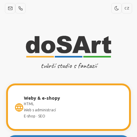
CZ
tvůrčí studio s fantazií
Weby & e-shopy
HTML
Web s administrací
E-shop · SEO