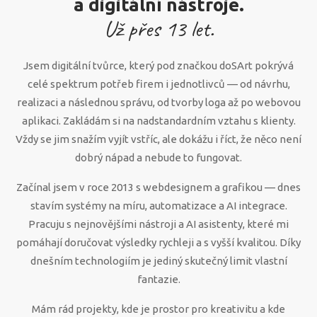
a digitální nástroje.
Už přes
13
let.
Jsem digitální tvůrce, který pod značkou doSArt pokrývá
celé spektrum potřeb firem i jednotlivců — od návrhu,
realizaci a následnou správu, od tvorby loga až po webovou
aplikaci. Zakládám si na nadstandardním vztahu s klienty.
Vždy se jim snažím vyjít vstříc, ale dokážu i říct, že něco není
dobrý nápad a nebude to fungovat.
Začínal jsem v roce 2013 s webdesignem a grafikou — dnes
stavím systémy na míru, automatizace a AI integrace.
Pracuju s nejnovějšími nástroji a AI asistenty, které mi
pomáhají doručovat výsledky rychleji a s vyšší kvalitou. Díky
dnešním technologiím je jediný skutečný limit vlastní
fantazie.
Mám rád projekty, kde je prostor pro kreativitu a kde